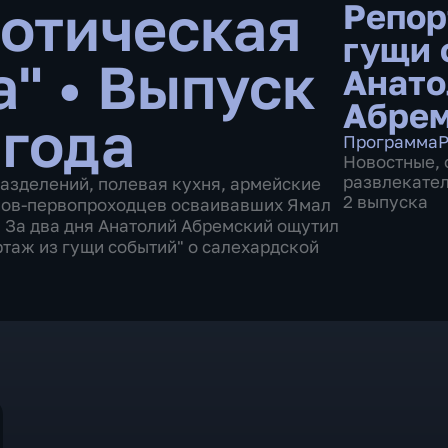
отическая
Репор
гущи 
а"
•
Выпуск
Анато
Абре
 года
Программа
Р
Новостные
,
развлекате
азделений, полевая кухня, армейские
2 выпуска
инов-первопроходцев осваивавших Ямал
. За два дня Анатолий Абремский ощутил
ртаж из гущи событий" о салехардской