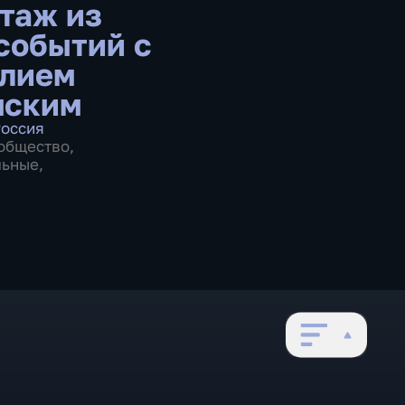
таж из
событий с
лием
мским
оссия
общество
,
льные
,