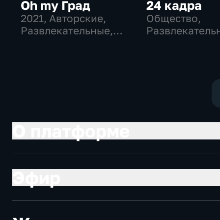
Oh my Град
24 кадра
2021
, Авторские,
Общество,
Развлекательные,
Развлекатель
общество
О платформе
Эфир