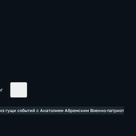
ог
из гущи событий с Анатолием Абремским Военно-патриотическ