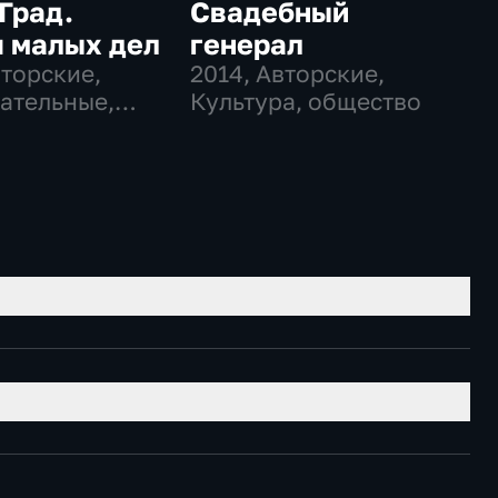
Град.
Свадебный
я малых дел
генерал
вторские,
2014
, Авторские,
ательные,
Культура, общество
во