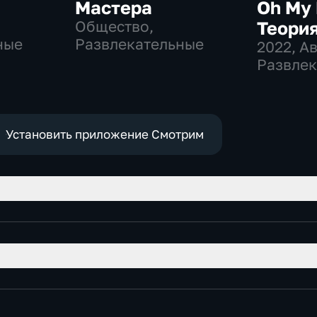
Мастера
Oh My 
Общество,
Теори
ные
Развлекательные
2022
, А
Развлек
общест
Установить приложение Смотрим