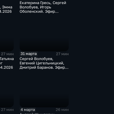
Екатерина Гресь, Сергей
, Эмма
Волобуев, Игорь
4.2026
Оболенский. Эфир
21.04.2026
31 марта
27 мин
27 мин
Татьяна
Сергей Волобуев,
ег
Евгений Цигельницкий,
04.2026
Дмитрий Баранов. Эфир
31.03.2026
4 марта
27 мин
26 мин