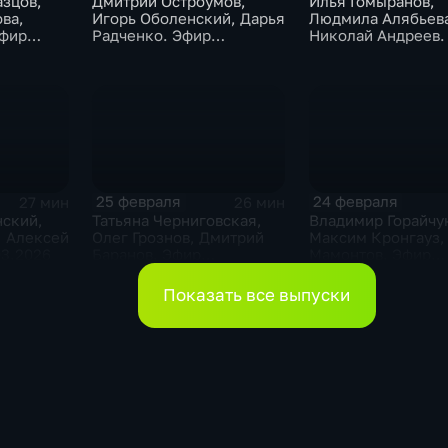
азцов,
Дмитрий Остроумов,
Илья Гомыранов,
ва,
Игорь Оболенский, Дарья
Людмила Алябьева
Эфир
Радченко. Эфир
Николай Андреев.
16.03.2026
11.03.2026
25 февраля
24 февраля
27 мин
26 мин
нский,
Татьяна Черниговская,
Владимир Горайчу
, Алексей
Олег Грознов, Дмитрий
Максим Кронгауз,
03.2026
Баранов. Эфир
Мамонтов. Эфир
25.02.2026
24.02.2026
Показать все выпуски