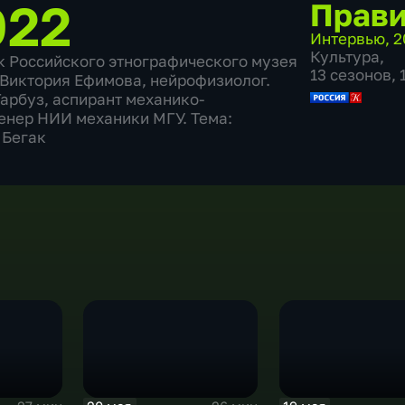
022
Прави
Интервью
,
2
Культура
,
к Российского этнографического музея
13 сезонов,
; Виктория Ефимова, нейрофизиолог.
Гарбуз, аспирант механико-
енер НИИ механики МГУ. Тема:
 Бегак