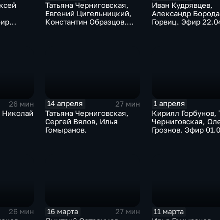
ксей
Татьяна Черниговская,
Иван Кудрявцев,
Евгений Цигельницкий,
Александр Борода
фир
Константин Образцов.
Горвиц. Эфир 22.0
Эфир 27.04.2026
14 апреля
1 апреля
26 мин
27 мин
 Николай
Татьяна Черниговская,
Кирилл Горбунов, 
Сергей Вялов, Илья
Черниговская, Ол
Гомыранов.
Грознов. Эфир 01.
16 марта
11 марта
26 мин
27 мин