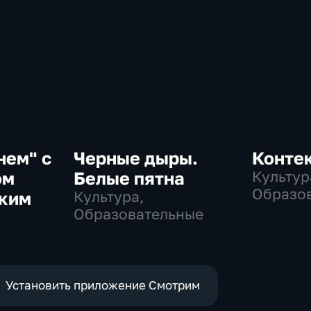
нем" с
Черные дыры.
Конте
ом
Белые пятна
Культур
Образо
ским
Культура,
Образовательные
Установить приложение Смотрим