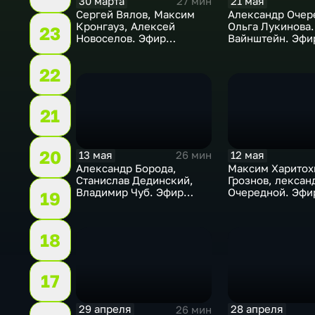
30 марта
21 мая
27 мин
Сергей Вялов, Максим
Александр Очер
Кронгауз, Алексей
Ольга Лукинова.
23
Новоселов. Эфир
Вайнштейн. Эфи
30.03.2026
21.05.2026
22
21
20
13 мая
12 мая
26 мин
Александр Борода,
Максим Харитох
Станислав Дединский,
Грознов, лексан
Владимир Чуб. Эфир
Очередной. Эфи
19
13.05.2026
12.05.2025
18
17
29 апреля
28 апреля
26 мин