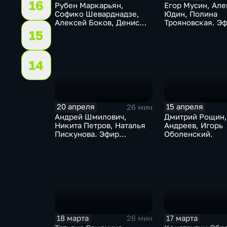
16
Рубен Маркарьян,
Егор Мусин, Але
Софико Шеварднадзе,
Юдин, Полина
Алексей Боков, Денис
Трояновская. Э
Сивков. Эфир 29.04. 2026
28.04.2026
15
14
20 апреля
15 апреля
26 мин
Андрей Шмилович,
Дмитрий Рощин,
Никита Петров, Наталья
Андреев, Игорь
Пискунова. Эфир
Оболенский.
20.04.2026
18 марта
17 марта
26 мин