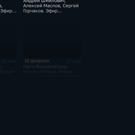
Андрей Шмилович,
,
Алексей Маслов, Сергей
 Эфир
Горчаков. Эфир
04.03.2026
18 февраля
26 мин
27 мин
к,
Нюта Федермессер,
 Вадим
Никита Петров, Роман
Бузунов. Эфир 18.02.2026