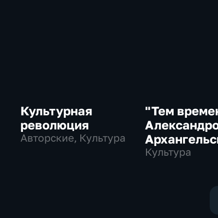
Культурная
"Тем време
революция
Александр
Авторские, Культура
Архангель
Культура