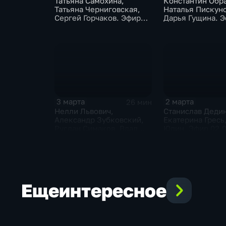
Татьяна Самохина,
Константин Обр
Татьяна Черниговская,
Наталья Пискуно
Сергей Горчаков. Эфир
Дарья Гущина. 
18.03.2026
17.03.2026
3 марта
2 марта
26 мин
Нелли Львович,
Станислав Деди
Александр Зубковский,
Екатерина Гресь
Руслан Симаков, Влад
Юдин. Эфир 02.
Иванов, Ольга Миронова.
Эфир 03.03.2026
Еще
интересное