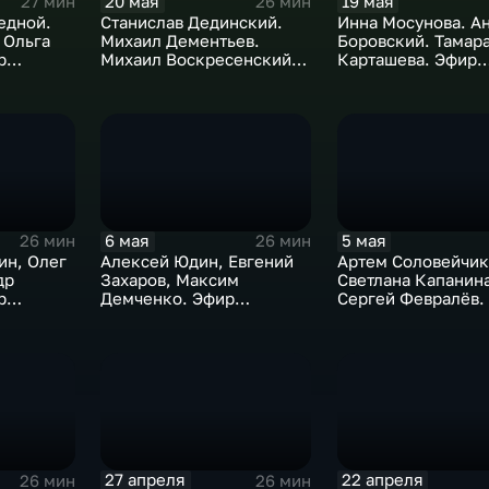
20 мая
19 мая
27 мин
26 мин
едной.
Станислав Дединский.
Инна Мосунова. А
 Ольга
Михаил Дементьев.
Боровский. Тамар
р
Михаил Воскресенский.
Карташева. Эфир
Эфир 20.05.2026
19.05.2026.
6 мая
5 мая
26 мин
26 мин
ин, Олег
Алексей Юдин, Евгений
Артем Соловейчик
др
Захаров, Максим
Светлана Капанина
р
Демченко. Эфир
Сергей Февралёв.
06.05.2026
05.05.2026
27 апреля
22 апреля
26 мин
26 мин