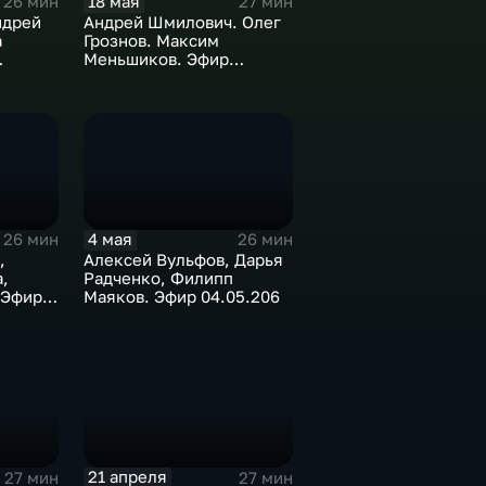
18 мая
26 мин
27 мин
ндрей
Андрей Шмилович. Олег
а
Грознов. Максим
Меньшиков. Эфир
18.05.2026
4 мая
26 мин
26 мин
,
Алексей Вульфов, Дарья
,
Радченко, Филипп
 Эфир
Маяков. Эфир 04.05.206
21 апреля
27 мин
27 мин