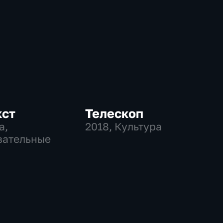
кст
Телескоп
а,
2018
, Культура
вательные