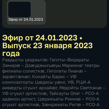
Эфир от 24.01.2023
Эфир от 24.01.2023
•
Выпуск 23 января 2023
года
Равдысты уазджытæ: Гаппты–Фидараты
Замирæ – Дзæуджыхъæуы Мариинаг театры
филиалы солисткæ, Гиголаты Лианæ –
зарæггæнæг, Кокайты Барис – УФ
композиторты Цæдисы уæнг, УФ, РЦИ-А
аивæдты сгуыхт архайæг, Медойты Светланæ –
УФ сгуыхт артисткæ, Тайсауты Олег – РСО-А
адæмон артист, Цæрикъаты Риммæ – РСО-А
сгуыхт артисткæ, Зæнджиаты Ритæ – РСО-А