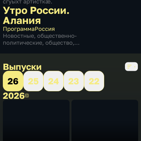
сгуыхт артисткæ.
Утро России.
Алания
Программа
Россия
Новостные
,
общественно-
политические
,
общество
,
развлекательные
,
социально-
экономические
,
5 сезонов, 1136 выпусков
Выпуски
26
25
24
23
22
2026
2026