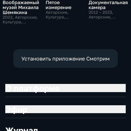
Воображаемый
Пятое
Документальная
музей Михаила
измерение
камера
Шемякина
Авторские,
2012 – 2023
,
Культура,
Авторские,
2002
, Авторские,
образовательные
Культура,
Культура,
образовательные
образовательные
Установить приложение Смотрим
О платформе
Эфир
Журнал