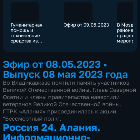
Гуманитарная
Эфир от 09.05.2023
В Моздок
помощь и
районе
технические
празднич
средства из
мероприя
Северной Осетии
начались 
отправили в
главной 
Запорожскую
Моздока
Эфир от 08.05.2023
•
область
Выпуск 08 мая 2023 года
Во Владикавказе почтили память участников
Великой Отечественной войны. Глава Северной
Осетии и члены правительства навестили
ветеранов Великой Отечественной войны.
ГТРК «Алания» присоединилась к акции
"Бессмертный полк".
Россия 24. Алания.
Информационно-