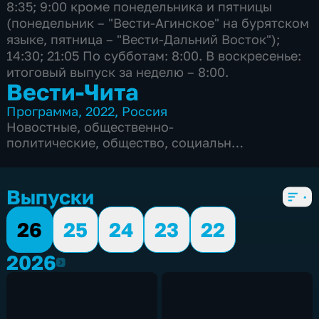
8:35; 9:00 кроме понедельника и пятницы
(понедельник – "Вести-Агинское" на бурятском
языке, пятница – "Вести-Дальний Восток");
14:30; 21:05 По субботам: 8:00. В воскресенье:
итоговый выпуск за неделю – 8:00.
Вести-Чита
Программа
,
2022
,
Россия
Новостные
,
общественно-
политические
,
общество
,
социально-
экономические
,
5 сезонов, 2578 выпусков
Выпуски
26
25
24
23
22
2026
2026