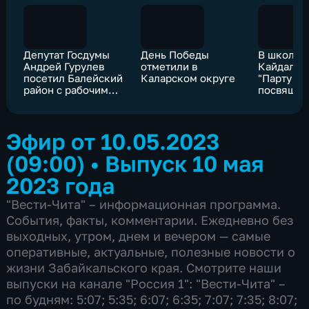
Депутат Госдумы
День Победы
В школе 
Андрей Гурулев
отметили в
Кайдалов
посетил Балейский
Каларском округе
"Парту Ге
район с рабочим
посвяще
визитом
участник
Эфир от 10.05.2023
(09:00)
•
Выпуск 10 мая
2023 года
"Вести-Чита" – информационная программа.
События, факты, комментарии. Ежедневно без
выходных, утром, днем и вечером — самые
оперативные, актуальные, полезные новости о
жизни Забайкальского края. Смотрите наши
выпуски на канале "Россия 1": "Вести-Чита" –
по будням: 5:07; 5:35; 6:07; 6:35; 7:07; 7:35; 8:07;