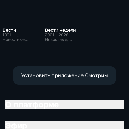
Вести
Вести недели
1991 – …
,
2001 – 2026
,
Новостные,
Новостные,
Общественно-
Общественно-
политические,
политические
социально-
экономические
Установить приложение Смотрим
О платформе
Эфир