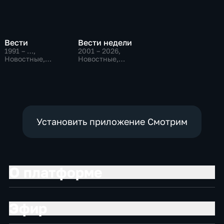
Вести
Вести недели
1991 – …
,
2001 – 2026
,
Новостные,
Новостные,
Общественно-
Общественно-
политические,
политические
социально-
экономические
Установить приложение Смотрим
О платформе
Эфир