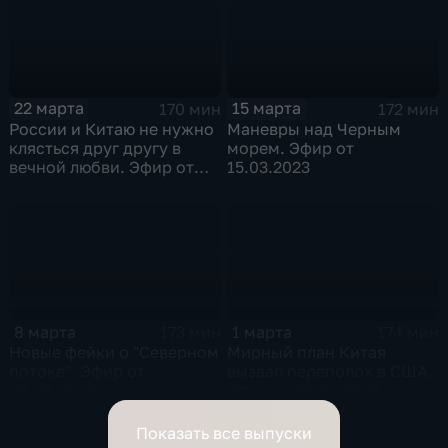
22 марта
15 марта
170 мин
172 мин
России и Китаю не нужно
Маневры над Черным
клясться друг другу в
морем. Эфир от
вечной любви. Эфир от
15.03.2023
22.03.2023
8 марта
1 марта
173 мин
174 мин
Новые фейки о "Северном
Мирный план Китая
потоке". Эфир от
вызвал переполох в США.
08.03.2023
Эфир от 01.03.2023
Показать все выпуски