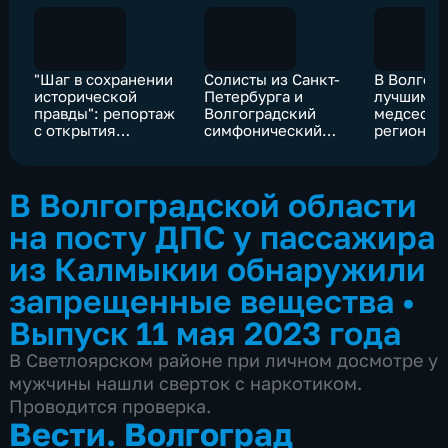
"Шаг в сохранении
Солисты из Санкт-
В Волгог
исторической
Петербурга и
лучшим
правды": репортаж
Волгоградский
медсестр
с открытия
симфонический
региона 
памятника
оркестр исполнили
награды в
ленинградцам-
песни военных лет
професси
защитникам
праздник
В Волгоградской области
Сталинграда
на посту ДПС у пассажира
из Калмыкии обнаружили
запрещенные вещества
•
Выпуск 11 мая 2023 года
В Светлоярском районе при личном досмотре у
мужчины нашли сверток с наркотиком.
Проводится проверка.
Вести. Волгоград