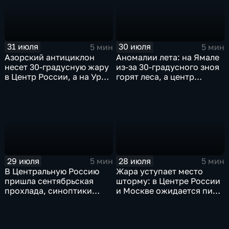
31 июля
30 июля
5 мин
5 мин
Азорский антициклон
Аномалии лета: на Ямале
несет 30-градусную жару
из-за 30-градусного зноя
в Центр России, а на Урал
горят леса, а центр
— ливни
России ждет потепления
29 июля
28 июля
5 мин
5 мин
В Центральную Россию
Жара уступает место
пришла сентябрьская
шторму: в Центре России
прохлада, синоптики
и Москве ожидается пик
прогнозируют затяжные
ненастья
дожди