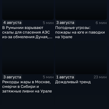
4 августа
3 августа
5 мин
6 мин
В Румынии взрывают
Погодные угрозы:
скалы для спасения АЭС
пожары на юге и паводки
из-за обмеления Дуная,
на Урале
пока к России подступает
аномальная жара
3 августа
1 августа
5 мин
23 мин
Рекорды жары в Москве,
Дождливый тренд
смерчи в Сибири и
затяжные ливни на Урале