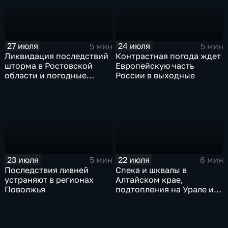
27 июля
24 июля
5 мин
5 мин
Ликвидация последствий
Контрастная погода ждет
шторма в Ростовской
Европейскую часть
области и погодные
России в выходные
качели в Центральной
России
23 июля
22 июля
5 мин
6 мин
Последствия ливней
Спека и шквалы в
устраняют в регионах
Алтайском крае,
Поволжья
подтопления на Урале и
сентябрьская прохлада в
Петербурге