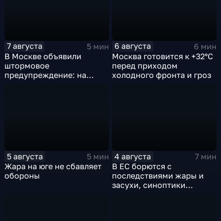
7 августа
6 августа
5 мин
6 мин
В Москве объявили
Москва готовится к +32°C
штормовое
перед приходом
предупреждение: на
холодного фронта и гроз
столицу надвигаются
грозы, ливни с градом и
шквалистый ветер
5 августа
4 августа
5 мин
7 мин
Жара на юге не сбавляет
В ЕС борются с
обороны
последствиями жары и
засухи, синоптики
предупреждают об
усилении зноя в России