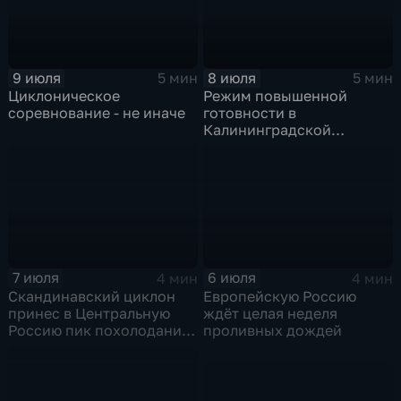
9 июля
8 июля
5 мин
5 мин
Циклоническое
Режим повышенной
соревнование - не иначе
готовности в
Калининградской
области и угроза
экстремальных ливней в
Центральной России
7 июля
6 июля
4 мин
4 мин
Скандинавский циклон
Европейскую Россию
принес в Центральную
ждёт целая неделя
Россию пик похолодания
проливных дождей
и ливни