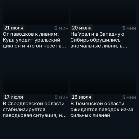
21 июля
20 июля
6 мин
5 мин
От паводков к ливням:
На Урал и в Западную
Куда уходит уральский
Сибирь обрушились
циклон и что он несет в
аномальные ливни, в
Москву
европейской части
России ожидается
потепление
17 июля
16 июля
5 мин
5 мин
В Свердловской области
В Тюменской области
стабилизируется
ожидается паводок из-за
паводковая ситуация, но
сильных ливней
синоптики вновь
прогнозируют ливни