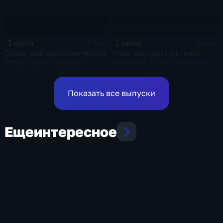
1 июля
3 июля
5 мин
5 мин
Урал выходит из пика
Сразу два циклонических
паводка, центр России —
вторжения ожидает
на пике жары
Европейскую Россию в
оставшиеся дни недели
Показать все выпуски
Еще
интересное