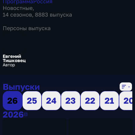
Программа
Россия
Новостные
,
14 сезонов, 8883 выпуска
Персоны выпуска
Евгений
Тишковец
Автор
Выпуски
26
25
24
23
22
21
20
2026
2026