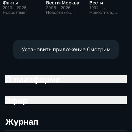
Факты
Вести-Москва
Вести
2013 – 2026
,
2008 – 2026
,
1991 – …
,
Новостные
Новостные,
Новостные,
Общественно-
Общественно-
политические,
политические,
социально-
социально-
экономические
экономические
Установить приложение Смотрим
О платформе
Эфир
Журнал