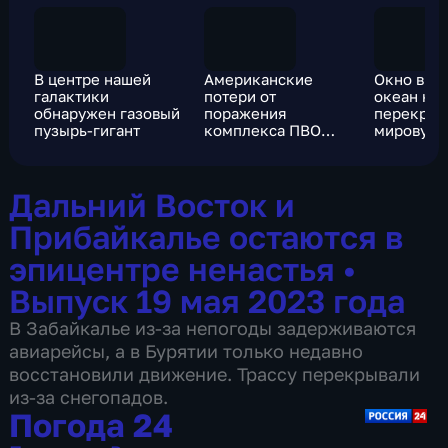
В центре нашей
Американские
Окно в И
галактики
потери от
океан ка
обнаружен газовый
поражения
перекрои
пузырь-гигант
комплекса ПВО
мировую 
"Кинжалом" в
Киеве
Дальний Восток и
Прибайкалье остаются в
эпицентре ненастья
•
Выпуск 19 мая 2023 года
В Забайкалье из-за непогоды задерживаются
авиарейсы, а в Бурятии только недавно
восстановили движение. Трассу перекрывали
из-за снегопадов.
Погода 24