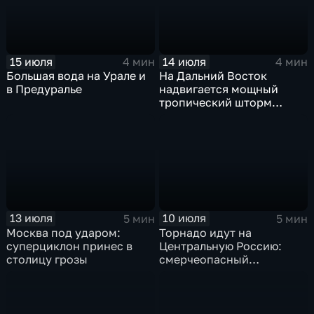
15 июля
14 июля
4 мин
4 мин
Большая вода на Урале и
На Дальний Восток
в Предуралье
надвигается мощный
тропический шторм
"Гави"
13 июля
10 июля
5 мин
5 мин
Москва под ударом:
Торнадо идут на
суперциклон принес в
Центральную Россию:
столицу грозы
смерчеопасный
холодный фронт ударит
по Москве и Туле