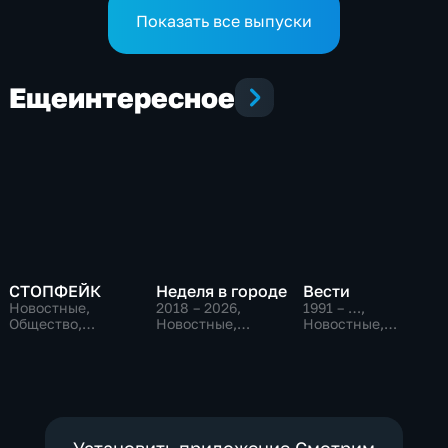
Показать все выпуски
Еще
интересное
СТОПФЕЙК
Неделя в городе
Вести
Новостные,
2018 – 2026
,
1991 – …
,
Общество,
Новостные,
Новостные,
общественно-
Общество,
Общественно-
политические
общественно-
политические,
политические
социально-
экономические