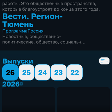
работы. Это общественные пространства,
которые благоустроят до конца этого года.
Вести. Регион-
Тюмень
Программа
Россия
Новостные
,
общественно-
политические
,
общество
,
социально-
экономические
,
5 сезонов, 1863 выпуска
Выпуски
26
25
24
23
22
2026
2026