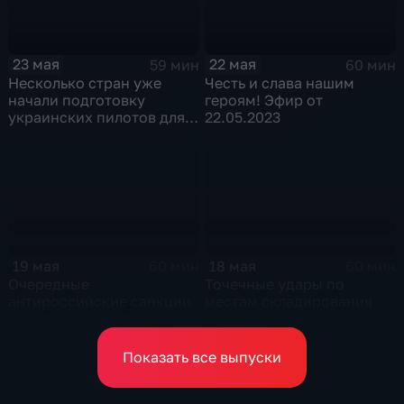
23 мая
22 мая
59 мин
60 мин
Несколько стран уже
Честь и слава нашим
начали подготовку
героям! Эфир от
украинских пилотов для
22.05.2023
F-16. Эфир от 23.05.2021
19 мая
18 мая
60 мин
60 мин
Очередные
Точечные удары по
антироссийские санкции
местам складирования
G7. Эфир от 19.05.2023
техники и боеприпасов
ВСУ. Эфир от 18.05.2023
Показать все выпуски