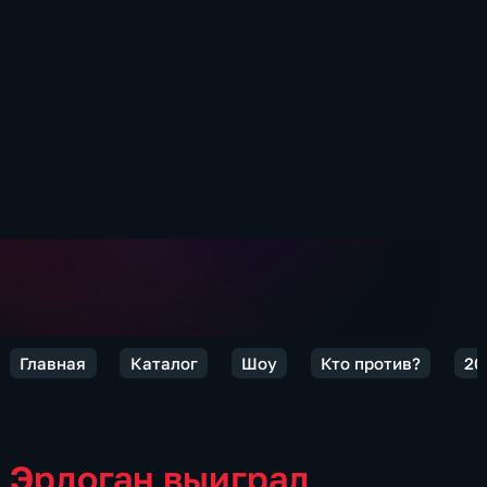
Главная
Каталог
Шоу
Кто против?
20
Эрдоган выиграл