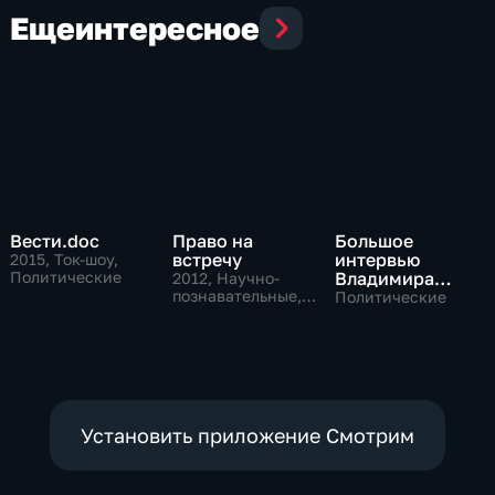
Еще
интересное
Вести.doc
Право на
Большое
встречу
интервью
2015
, Ток-шоу,
Политические
Владимира
2012
, Научно-
познавательные,
Путина Сергею
Политические
Ток-шоу
Брилеву
Установить приложение Смотрим