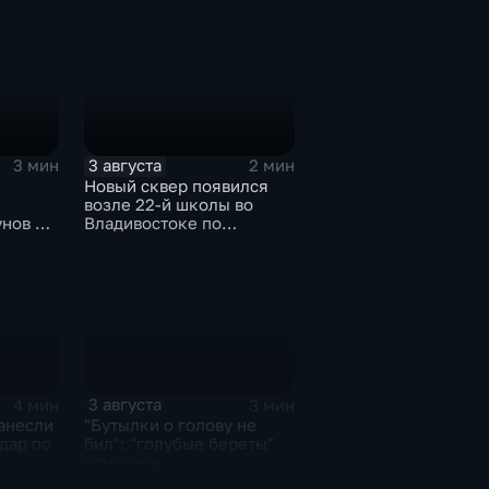
базы-стоянки
маломерных судов
3 августа
3 мин
2 мин
Новый сквер появился
возле 22-й школы во
нов и
Владивостоке по
стоять
программе "Молодежный
бюджет"
3 августа
4 мин
3 мин
анесли
"Бутылки о голову не
дар по
бил": "голубые береты"
отметили
профессиональный