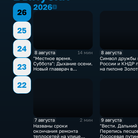
2026
2026
26
25
24
8 августа
8 августа
14 мин
"Местное время.
Символ дружбы 
Суббота": Дыхание осени.
России и КНДР 
23
Новый главврач в
на пилоне Золот
Находкинской больнице.
моста
Ограничения на период
22
ВЭФ
7 августа
9 августа
2 мин
Названы сроки
"Вести. Дальний
окончания ремонта
Перепись песцо
теплосетей на улице
Лососевая путин