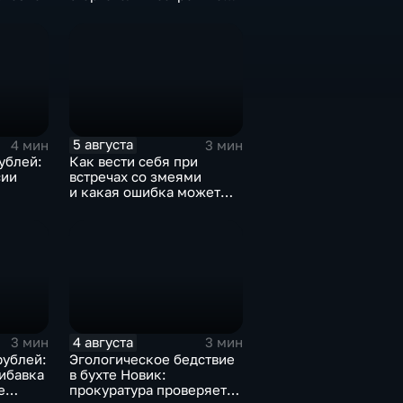
М. Горького
5 августа
4 мин
3 мин
рублей:
Как вести себя при
сии
встречах со змеями
и какая ошибка может
аводка
стоить жизни в случае
иморье
укуса?
4 августа
3 мин
3 мин
рублей:
Эгологическое бедствие
ибавка
в бухте Новик:
е
прокуратура проверяет