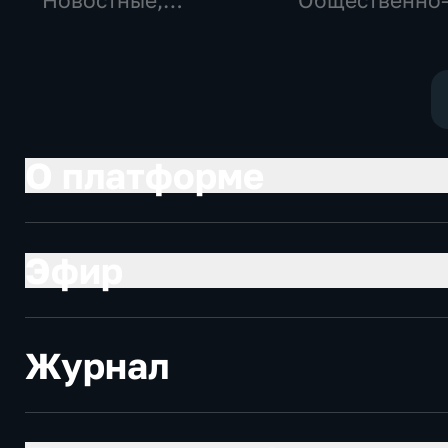
Новостные,
Общественно
Общество,
политические
общественно-
социально-
политические
экономически
О платформе
Эфир
Журнал