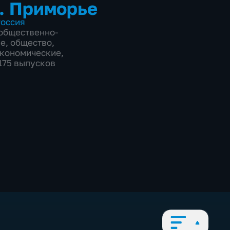
. Приморье
оссия
общественно-
ие
,
общество
,
экономические
,
3175 выпусков