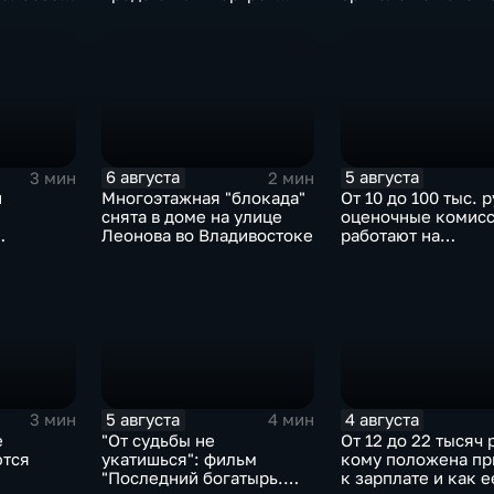
Героя России Сергея
Ефремова
6 августа
5 августа
3 мин
2 мин
и
Многоэтажная "блокада"
От 10 до 100 тыс. 
снята в доме на улице
оценочные комис
Леонова во Владивостоке
работают на
ассово
пострадавших от п
территориях в Пр
ием
5 августа
4 августа
3 мин
4 мин
е
"От судьбы не
От 12 до 22 тысяч 
ются
укатишься": фильм
кому положена пр
"Последний богатырь.
к зарплате и как е