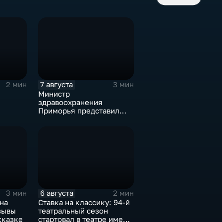
7 августа
2 мин
3 мин
Министр
здравоохранения
Приморья представил
коллективу
Находкинской
горбольницы нового
главврача
6 августа
3 мин
2 мин
на
Ставка на классику: 94-й
зывы
театральный сезон
сказке
стартовал в театре имени