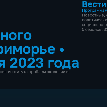
Вести
Программа
Р
Новостные
,
политическ
социально-
ного
5 сезонов, 
Приморье
•
я 2023 года
ник института проблем экологии и