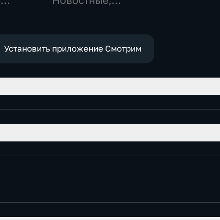
-
Новостные,
,
Общественно-
политические,
е
социально-
экономические
Установить приложение Смотрим