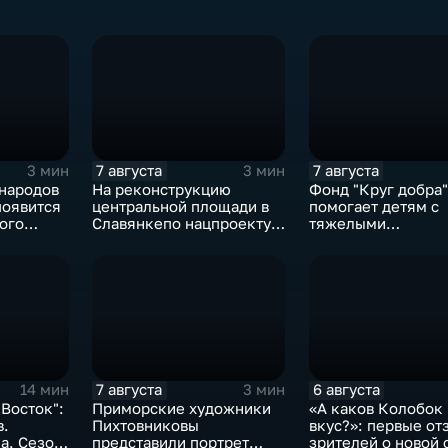
7 августа
7 августа
3 мин
3 мин
народов
На реконструкцию
Фонд "Круг добра"
появится
центральной площади в
помогает детям с
ого
Славянкепо нацпроекту
тяжелыми
выделено 150 млн.
заболеваниями
рублей
7 августа
6 августа
14 мин
3 мин
 Восток":
Приморские художники
«А каков Колобок 
в.
Пихтовниковы
вкус?»: первые от
а. Сезон
представили портрет
зрителей о новой 