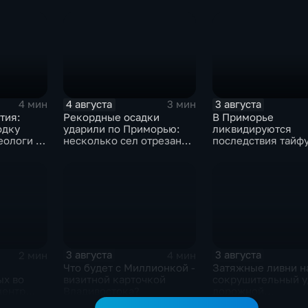
яжу в
Колобок" впервые на
получить?
ая
больших экранах
4 августа
3 августа
4 мин
3 мин
тия:
Рекордные осадки
В Приморье
одку
ударили по Приморью:
ликвидируются
еологи на
несколько сел отрезано
последствия тайфу
ного
от большой земли
готовятся противо
новым паводкам
3 августа
3 августа
2 мин
4 мин
Что будет с Миллионкой -
Затяжные ливни н
ых во
визитной карточкой
сокрушительный у
центр
Владивостока?
дорожной
инфраструктуре