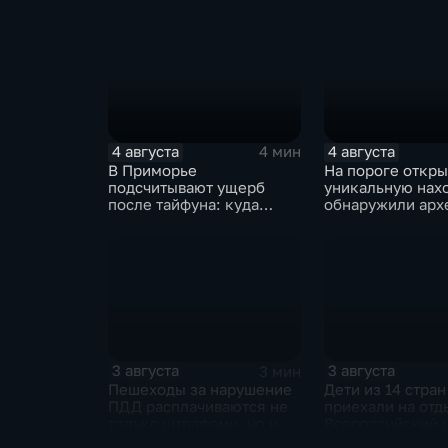
мемориала героям СВО
уникальность пл
бухте Стеклянн
4 августа
4 августа
4 мин
В Приморье
На пороге откры
подсчитывают ущерб
уникальную нах
после тайфуна: куда
обнаружили арх
обращаться за
раскопе Кринич
компенсацией?
городища
3 августа
3 августа
3 мин
Пешеходы за нарушение
Дети из 14 стран
ПДД расплачиваются не
приехали на отд
только штрафами, но и
Всероссийский 
жизнью
"Океан"