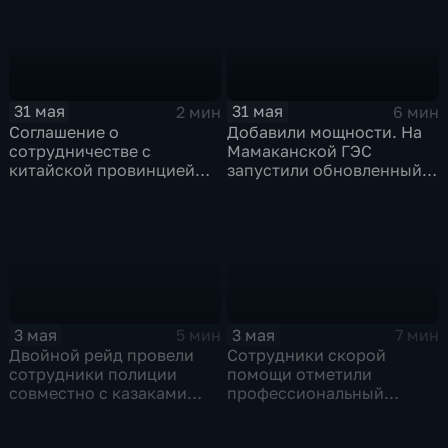
строительства
проверить котельные,
водозаборы и другую
коммунальную
инфраструктуру
31 мая
31 мая
2 мин
6 мин
Соглашение о
Добавили мощности. На
сотрудничестве с
Мамаканской ГЭС
китайской провинцией
запустили обновленный
Сычуань подготовили в
гидроагрегат
Иркутской области
3 мая
3 мая
5 мин
7 мин
Двойной рейд провели
Сотрудники скорой
сотрудники полиции
помощи отметили
совместно с казаками
профессиональный
в Ленинском округе
праздник. Необычные
Иркутска
судьбы обычных людей