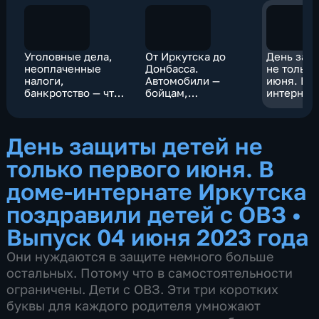
Уголовные дела,
От Иркутска до
День защ
неоплаченные
Донбасса.
не только
налоги,
Автомобили —
июня. В д
банкротство — что
бойцам,
интернат
из этого мешает
гуманитарный груз
Иркутска
подрядчикам
подшефному
поздравил
закончить стройку
городу
ОВЗ
День защиты детей не
жилых домов в
Нижнеудинске?
только первого июня. В
доме-интернате Иркутска
поздравили детей с ОВЗ
•
Выпуск 04 июня 2023 года
Они нуждаются в защите немного больше
остальных. Потому что в самостоятельности
ограничены. Дети с ОВЗ. Эти три коротких
буквы для каждого родителя умножают