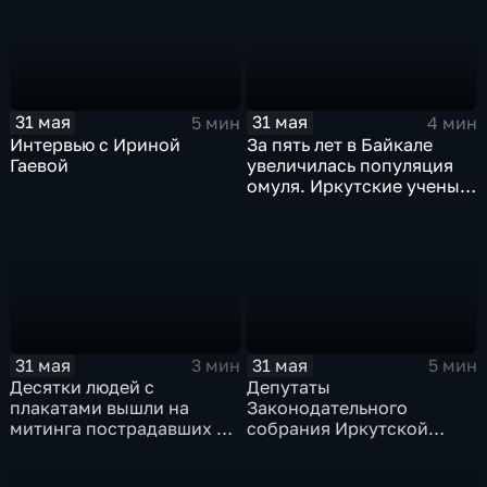
31 мая
31 мая
5 мин
4 мин
Интервью с Ириной
За пять лет в Байкале
Гаевой
увеличилась популяция
омуля. Иркутские ученые
вернулись из экспедиции
31 мая
31 мая
3 мин
5 мин
Десятки людей с
Депутаты
плакатами вышли на
Законодательного
митинга пострадавших в
собрания Иркутской
сфере индивидуального
области выехали в
жилищного
муниципалитеты, чтобы