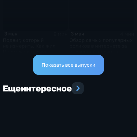
3 мая
3 мая
9 мин
4 мин
Подвиг, который
Обзор самых популярных
не измерить. Как жил
роликов в интернете за
Иркутск за тысячи
последний месяц от
километров от полей
Евгении Рудаковой
сражений Великой
Показать все выпуски
Отечественной войны?
Еще
интересное