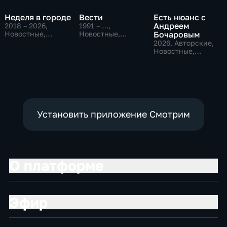
Неделя в городе
Вести
Есть нюанс с
Андреем
2018 – 2026
,
1991 – …
,
Новостные,
Новостные,
Бочаровым
Общество,
Общественно-
2026
, Авторские,
общественно-
политические,
Новостные,
политические
социально-
общественно-
экономические
политические
Установить приложение Смотрим
О платформе
Эфир