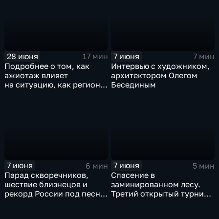
ученых
в Иркутской области
возбудили против
родителей подростков-
байкеров?
28 июня
7 июня
17 мин
7 мин
Подробнее о том, как
Интервью с художником,
ажиотаж влияет
архитектором Олегом
на ситуацию, как регионы
Бесединым
переживали топливные
кризисы в прошлом и что
будет с ценами
на бензин, когда ситуация
стабилизируется —
обсудили с гостем
в студии, доктором
экономических наук
7 июня
7 июня
6 мин
5 мин
Надеждой Грошевой
Парад скворечников,
Спасение в
шествие близнецов и
заминированном лесу.
рекорд России под песню
Третий открытый турнир
«Матушка-земля». Как
по тактической медицине
иркутяне празднуют
провели в Иркутском