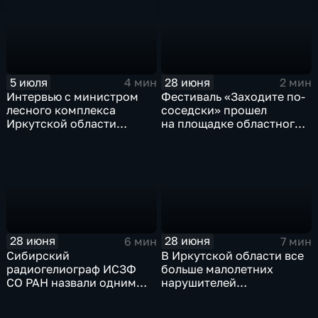
трех тысяч порций
5 июля
28 июня
4 мин
2 мин
Интервью с министром
Фестиваль «Заходите по-
лесного комплекса
соседски» прошел
Иркутской области
на площадке областного
Павлом Кирдяпкиным
«Сур-Харбана»
28 июня
28 июня
6 мин
7 мин
Сибирский
В Иркутской области все
радиогелиограф ИСЗФ
больше малолетних
СО РАН назвали одним
нарушителей
из важнейших научных
на мотоциклах. А сколько
достижений российских
уголовных дел