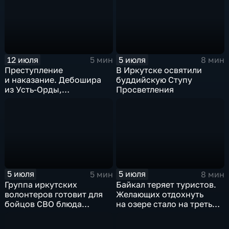
к автозаправочной
станции
12 июля
5 июля
5 мин
8 мин
Преступление
В Иркутске освятили
и наказание. Дебошира
буддийскую Ступу
из Усть-Орды,
Просветления
устроившего беспорядки
на АЗС, заключили под
стражу
5 июля
5 июля
5 мин
8 мин
Группа иркутских
Байкал теряет туристов.
волонтеров готовит для
Желающих отдохнуть
бойцов СВО блюда
на озере стало на треть
по домашним рецептам.
меньше, чем годом ранее
Передали уже больше