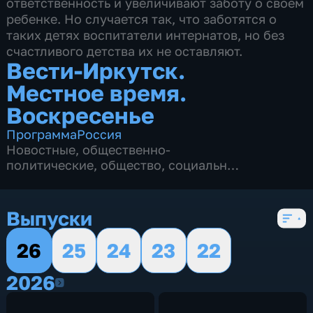
ответственность и увеличивают заботу о своем
ребенке. Но случается так, что заботятся о
таких детях воспитатели интернатов, но без
счастливого детства их не оставляют.
Вести-Иркутск.
Местное время.
Воскресенье
Программа
Россия
Новостные
,
общественно-
политические
,
общество
,
социально-
экономические
,
5 сезонов, 211 выпусков
Выпуски
26
25
24
23
22
2026
2026