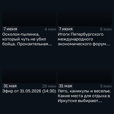
юбилей города?
муниципальном округе
7 июня
7 июня
4 мин
8 мин
Осколок-пылинка,
Итоги Петербургского
который чуть не убил
международного
бойца. Пронзительная
экономического форума.
история от военного
Какие перспективы для
хирурга Алексея
Иркутской области
Шелехова
открылись на главной
экономической площадке
страны?
31 мая
31 мая
29 мин
5 мин
Эфир от 31.05.2026 (14:30)
Лето, каникулы и веселье.
Какие места для отдыха в
Иркутске выбирают
маленькие и взрослые
жители?