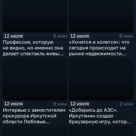
12 июля
12 июля
6 мин
8 мин
Профессия, которую
«Хочется и колется»: что
не видно, но именно она
сегодня происходит на
делает спектакль живым.
рынке недвижимости
Ко дню художника
Иркутска
по свету в Иркутский
драматический театр
поступило новое
оборудование
12 июля
12 июля
9 мин
2 мин
Интервью с заместителем
«Доберись до АЗС».
прокурора Иркутской
Иркутянин создал
области Любовью
браузерную игру, которая
ИсакАновой
представляет симулятор
пробки по пути