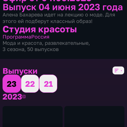
Выпуск 04 июня 2023 года
Алена Бахарева идет на лекцию о моде. Для
этого ей подберут классный образ!
Студия красоты
Программа
Россия
Мода и красота
,
развлекательные
,
3 сезона, 50 выпусков
Выпуски
23
22
21
2023
2023