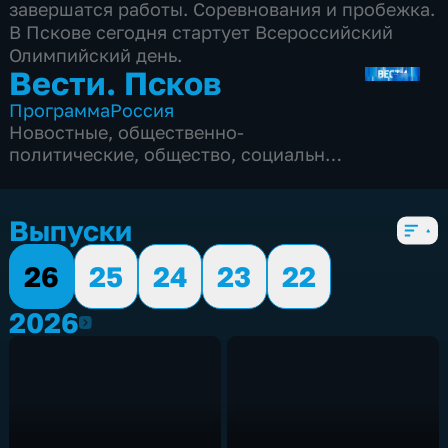
завершатся работы. Соревнования и пробежка.
В Пскове сегодня стартует Всероссийский
Олимпийский день.
Вести. Псков
Программа
Россия
Новостные
,
общественно-
политические
,
общество
,
социально-
экономические
,
5 сезонов, 3078 выпусков
Выпуски
26
25
24
23
22
2026
2026