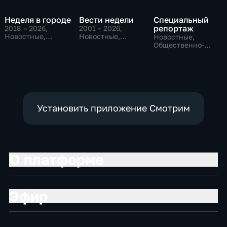
Неделя в городе
Вести недели
Специальный
репортаж
2018 – 2026
,
2001 – 2026
,
Новостные,
Новостные,
Новостные,
Общество,
Общественно-
Общественно-
общественно-
политические
политические,
политические
социально-
экономические
Установить приложение Смотрим
О платформе
Эфир