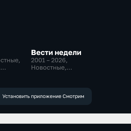
Вести недели
остные,
2001 – 2026
,
-
Новостные,
,
Общественно-
политические
е
Установить приложение Смотрим