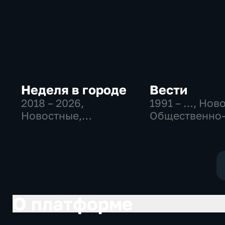
Неделя в городе
Вести
2018 – 2026
,
1991 – …
, Нов
Новостные,
Общественно
Общество,
политические
общественно-
социально-
политические
экономически
О платформе