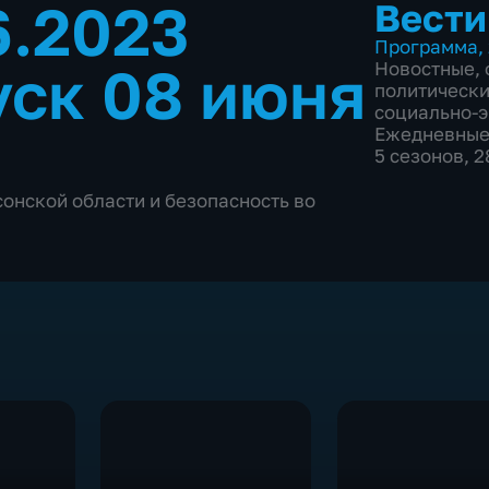
6.2023
Вести
Программа
,
ск 08 июня
Новостные
,
политическ
социально-
Ежедневны
5 сезонов, 
онской области и безопасность во