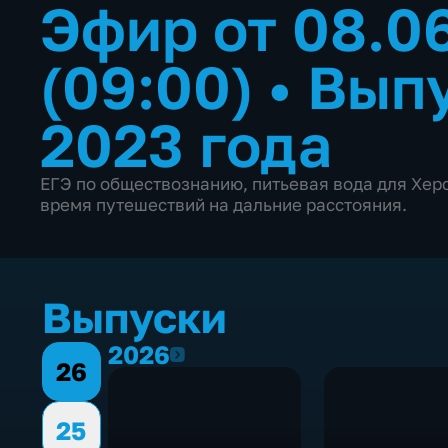
Эфир от 08.0
(09:00)
•
Выпу
2023 года
ЕГЭ по обществознанию, питьевая вода для Херс
время путешествий на дальние расстояния.
Выпуски
2026
2026
26
25