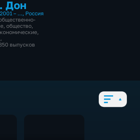
. Дон
2001 – …
,
Россия
общественно-
ие
,
общество
,
экономические
,
е
,
2850 выпусков