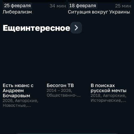
25 февраля
18 февраля
34 мин
25 мин
Либерализм
Ситуация вокруг Украины
Еще
интересное
Есть нюанс с
Бесогон ТВ
В поисках
Андреем
русской мечты
2014 – 2026
,
Бочаровым
Общественно-
2018
, Авторские,
политические,
Исторические,
2026
, Авторские,
Авторские
культура
Новостные,
общественно-
политические