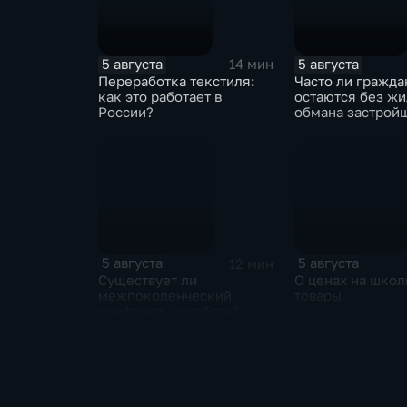
5 августа
5 августа
14 мин
Переработка текстиля:
Часто ли гражда
как это работает в
остаются без жи
России?
обмана застрой
5 августа
5 августа
12 мин
Существует ли
О ценах на шко
межпоколенческий
товары
конфликт на работе?