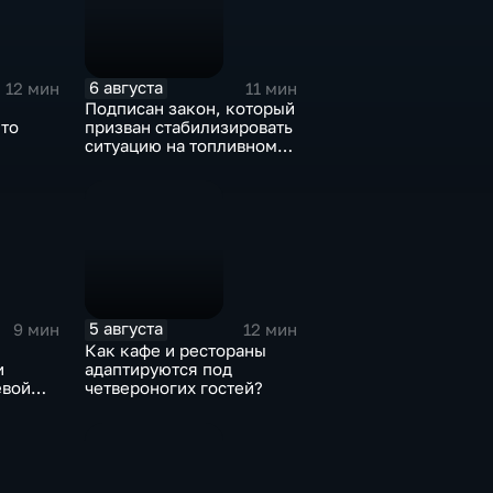
6 августа
12 мин
11 мин
Подписан закон, который
Что
призван стабилизировать
ситуацию на топливном
рынке
5 августа
9 мин
12 мин
Как кафе и рестораны
и
адаптируются под
евой
четвероногих гостей?