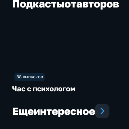
Подкасты
от
авторов
88 выпусков
Час с психологом
Еще
интересное