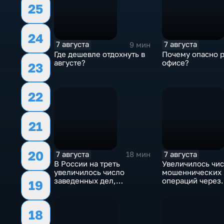
25
24
7 августа
7 августа
9 мин
Где дешевле отдохнуть в
Почему опасно р
августе?
офисе?
23
22
21
20
7 августа
7 августа
18 мин
В России на треть
Увеличилось чи
увеличилось число
мошеннических
заведенных дел,
операций через
19
связанных с отмыванием
банкоматы
денег
18