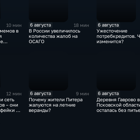
6 августа
6 августа
10 мин
18 мин
-мемов в
В России увеличилось
Ужесточение
я
количества жалоб на
потребкредитов. 
ие
ОСАГО
изменится?
6 августа
6 августа
12 мин
9 мин
и сеть
Почему жители Питера
Деревня Гаврово в
в – они
жалуются на летние
Псковской област
 фейки и
веранды?
осталась без пить
ративные
воды
ом
х