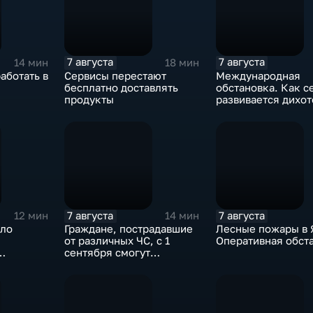
7 августа
7 августа
14 мин
18 мин
аботать в
Сервисы перестают
Международная
бесплатно доставлять
обстановка. Как с
продукты
развивается дихо
"Америка-Европа"
7 августа
7 августа
12 мин
14 мин
сло
Граждане, пострадавшие
Лесные пожары в 
от различных ЧС, с 1
Оперативная обст
сентября смогут
получить
дополнительные меры
соцподдержки