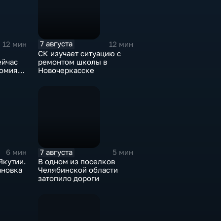
7 августа
12 мин
12 мин
СК изучает ситуацию с
ейчас
ремонтом школы в
томия
Новочеркасске
?
7 августа
6 мин
5 мин
Якутии.
В одном из поселков
ановка
Челябинской области
затопило дороги