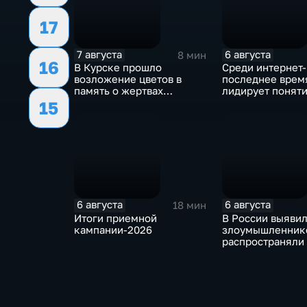
17
7 августа
6 августа
8 мин
16
В Курске прошло
Среди интернет
возложение цветов в
последнее врем
память о жертвах
лидирует понят
вторжения ВСУ в регион
"воздухан"
15
6 августа
6 августа
18 мин
Итоги приемной
В России выявил
кампании-2026
злоумышленнико
распространяли
собирали корпо
данные под вид
государственны
ведомств