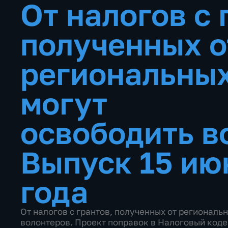
От налогов с 
полученных о
региональных
могут
освободить в
Выпуск 15 ию
года
От налогов с грантов, полученных от региональ
волонтеров. Проект поправок в Налоговый коде