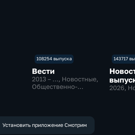
108254 выпуска
143717 в
Вести
Новос
2013 – …
, Новостные,
выпус
Общественно-
2026
, Н
политические
Установить приложение Смотрим