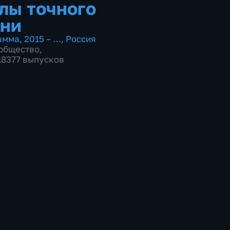
лы точного
ни
амма
,
2015 – …
,
Россия
общество
,
 18377 выпусков