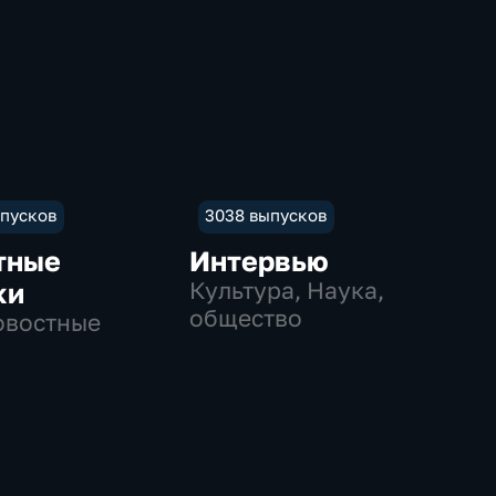
ыпусков
3038 выпусков
тные
Интервью
ки
Культура, Наука,
общество
овостные