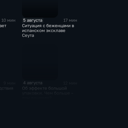
5 августа
10 мин
17 мин
ает
Ситуация с беженцами в
испанском эксклаве
Сеута
ния для
лей
4 августа
9 мин
12 мин
дствия
Об эффекте большой
упаковки. Чем больше –
тем дешевле?