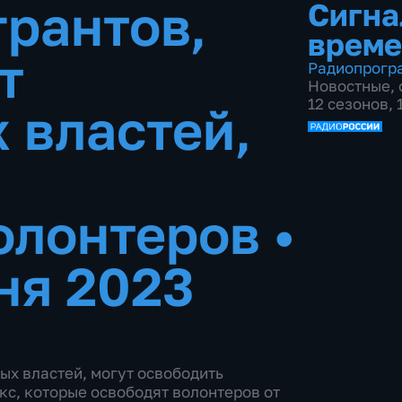
грантов,
Сигна
време
т
Радиопрогр
Новостные
,
12 сезонов,
 властей,
олонтеров
•
ня 2023
ных властей, могут освободить
кс, которые освободят волонтеров от