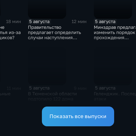
5 августа
5 августа
18 мин
12 мин
не
Правительство
Минздрав предлаг
лья из-за
предлагает определить
изменить порядок
щиков?
случаи наступления
прохождения
ответственности
освидетельствова
туроператора
приемных родите
5 августа
5 августа
11 мин
9 мин
льные
В Тюменской области
Геленджик. После
подтопило 122 дома
атаки
Показать все выпуски