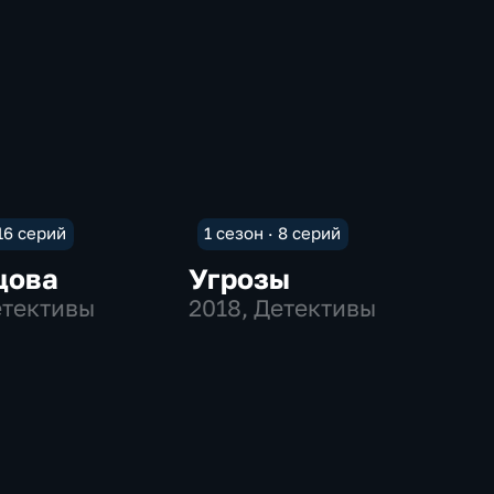
 16 серий
1 сезон · 8 серий
цова
Угрозы
етективы
2018
, Детективы