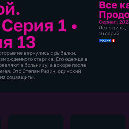
ой.
Все к
Прод
 Серия 1
•
Сериал
,
202
Детективы
,
16 серий
ия 13
оторые не вернулись с рыбалки,
зможденного старика. Его одежда в
равляют в больницу, а вскоре после
комая. Это Степан Разин, одинокий
 из соцзащиты.