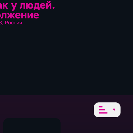
ак у людей.
олжение
3
,
Россия