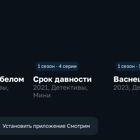
1 сезон · 4 серии
1 сезон ·
 белом
Срок давности
Васне
вы,
2021
, Детективы,
2023
, Д
Мини
Установить приложение Смотрим