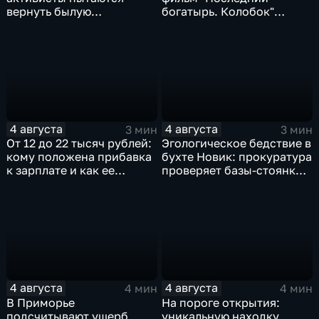
вернуть былую
богатырь. Колобок"
уникальность пляжу в
впервые на больших
бухте Стеклянная
экранах
4 августа
4 августа
3 мин
3 мин
От 12 до 22 тысяч рублей:
Эгологическое бедствие в
кому положена прибавка
бухте Новик: прокуратура
к зарплате и как ее
проверяет базы-стоянки
получить?
маломерных судов
4 августа
4 августа
4 мин
4 мин
В Приморье
На пороге открытия:
подсчитывают ущерб
уникальную находку