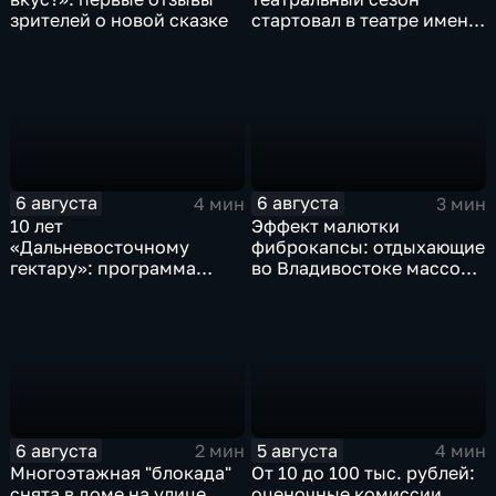
зрителей о новой сказке
стартовал в театре имени
М. Горького
6 августа
6 августа
4 мин
3 мин
10 лет
Эффект малютки
«Дальневосточному
фиброкапсы: отдыхающие
гектару»: программа
во Владивостоке массово
становится более
сталкиваются со
востребованной
странным явлением
6 августа
5 августа
2 мин
4 мин
Многоэтажная "блокада"
От 10 до 100 тыс. рублей:
снята в доме на улице
оценочные комиссии