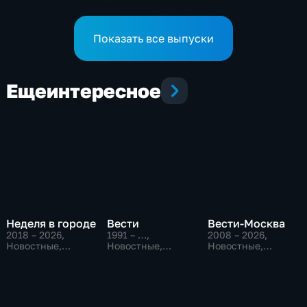
дорожной
отметили
инфраструктуре
профессиональный
Приморья
праздник
Показать все выпуски
Еще
интересное
Неделя в городе
Вести
Вести-Москва
2018 – 2026
,
1991 – …
,
2008 – 2026
,
Новостные,
Новостные,
Новостные,
Общество,
Общественно-
Общественно-
общественно-
политические,
политические,
политические
социально-
социально-
экономические
экономические