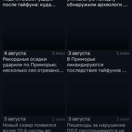
после тайфуна: куда
обнаружили археологи на
обращаться за
раскопе Криничного
компенсацией?
городища
4 августа
3 августа
3 мин
3 мин
Рекордные осадки
В Приморье
ударили по Приморью:
ликвидируются
несколько сел отрезано
последствия тайфунов и
от большой земли
готовятся противостоять
новым паводкам
3 августа
3 августа
2 мин
3 мин
Новый сквер появился
Пешеходы за нарушение
возле 22-й школы во
ПДД расплачиваются не