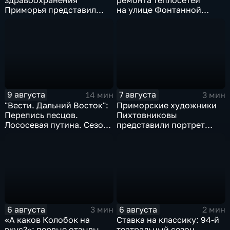
здравоохранения
ремонта теплосетей
Приморья представил
на улице Фонтанной
коллективу
во Владивостоке
Находкинской
горбольницы нового
главврача
9 августа
7 августа
14 мин
3 мин
"Вести. Дальний Восток":
Приморские художники
Перепись песцов.
Пихтовниковы
Лососевая путина. Сезон
представили портрет
кумыса
Героя России Сергея
Ефремова
6 августа
6 августа
3 мин
2 мин
«А каков Колобок на
Ставка на классику: 94-й
вкус?»: первые отзывы
театральный сезон