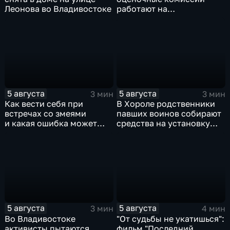
Леонова во Владивостоке
работают на
пострадавших от паводка
территориях в Приморье
5 августа
5 августа
3 мин
3 мин
Как вести себя при
В Хороле родственники
встречах со змеями
павших воинов собирают
и какая ошибка может
средства на установку
стоить жизни в случае
мемориала героям СВО
укуса?
5 августа
5 августа
3 мин
4 мин
Во Владивостоке
"От судьбы не укатишься":
активисты пытаются
фильм "Последний