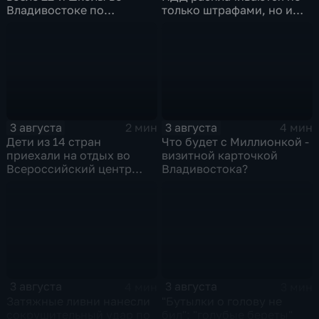
Владивостоке по
только штрафами, но и
программе "Молодежный
жизнью
бюджет"
3 августа
3 августа
2 мин
4 мин
Дети из 14 стран
Что будет с Миллионкой -
приехали на отдых во
визитной карточкой
Всероссийский центр
Владивостока?
"Океан"
3 августа
3 августа
4 мин
3 мин
Затяжные ливни нанесли
"Бутылки о голову не
сокрушительный удар по
бил": "голубые береты"