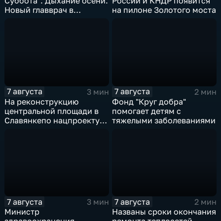
Суббота": Дыхание осени.
России и КНДР появится
Новый главврач в
на пилоне Золотого моста
Находкинской больнице.
Ограничения на период
ВЭФ
7 августа
7 августа
3 мин
2 мин
На реконструкцию
Фонд "Круг добра"
центральной площади в
помогает детям с
Славянкепо нацпроекту
тяжелыми заболеваниями
выделено 150 млн. рублей
7 августа
7 августа
3 мин
2 мин
Министр
Названы сроки окончания