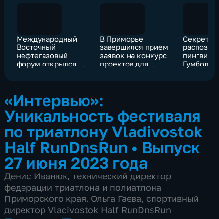
Международный
В Приморье
Секрет
Восточный
завершился прием
распозна
нефтегазовый
заявок на конкурс
пингвино
форум открылся во
проектов для
Гумбольд
Владивостоке
благоустройства
раскрыли
Приморс
океанари
«Интервью»:
Уникальность фестиваля
по триатлону Vladivostok
Half RunDnsRun
•
Выпуск
27 июня 2023 года
Денис Иванюк, технический директор
федерации триатлона и полиатлона
Приморского края. Ольга Гаева, спортивный
директор Vladivostok Half RunDnsRun