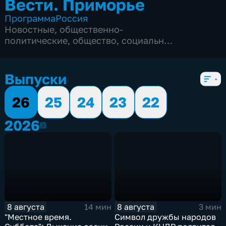
Вести. Приморье
Программа
Россия
Новостные
,
общественно-
политические
,
общество
,
социально-
экономические
,
5 сезонов, 3175 выпусков
Выпуски
26
25
24
23
22
2026
2026
8 августа
8 августа
14 мин
3 мин
"Местное время.
Символ дружбы народов