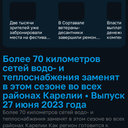
Две тысячи
В Сортавале
Власти Б
зрителей уже
ветераны-
выплатят
забронировали
десантники
денежны
места на фестивале
завершили ремонт
компенса
"Ruskeala
в квартире Сергея
семьям, 
Symphony"
Галунина
детей по
безнадзо
Более 70 километров
собаки
сетей водо- и
теплоснабжения заменят
в этом сезоне во всех
районах Карелии
•
Выпуск
27 июня 2023 года
Более 70 километров сетей водо- и
теплоснабжения заменят в этом сезоне во всех
районах Карелии Как регион готовится к