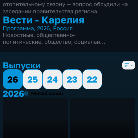
отопительному сезону — вопрос обсудили на
заседании правительства региона.
Вести - Карелия
Программа
,
2026
,
Россия
Новостные
,
общественно-
политические
,
общество
,
социально-
экономические
,
5 сезонов, 2052 выпуска
Выпуски
26
25
24
23
22
2026
2026
Новый сезон