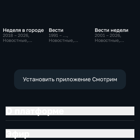
Неделя в городе
Вести
Вести недели
2018 – 2026
,
1991 – …
,
2001 – 2026
,
Новостные,
Новостные,
Новостные,
Общество,
Общественно-
Общественно-
общественно-
политические,
политические
политические
социально-
экономические
Установить приложение Смотрим
О платформе
Эфир