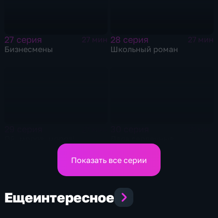
27 серия
28 серия
27 мин
27 мин
Бизнесмены
Школьный роман
29 серия
30 серия
27 мин
27 мин
Ой, мороз, мороз!
Дела сердечные
Показать все серии
Еще
интересное