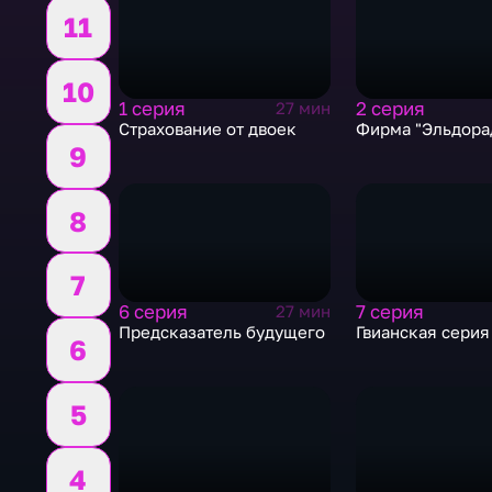
11
10
1 серия
2 серия
27 мин
Страхование от двоек
Фирма "Эльдора
9
8
7
6 серия
7 серия
27 мин
Предсказатель будущего
Гвианская серия
6
5
4