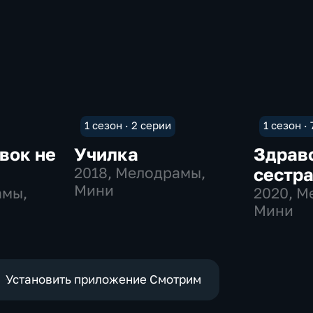
1 сезон · 2 серии
1 сезон ·
вок не
Училка
Здрав
2018
, Мелодрамы,
сестр
Мини
амы,
2020
, М
Мини
Установить приложение Смотрим