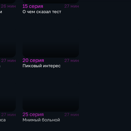
15 серия
26 мин
27 мин
и
О чем сказал тест
20 серия
27 мин
27 мин
а
Пиковый интерес
25 серия
27 мин
27 мин
рса
Мнимый больной