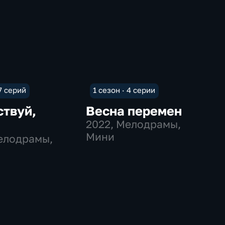
 7 серий
1 сезон · 4 серии
ствуй,
Весна перемен
а
2022
, Мелодрамы,
Мини
елодрамы,