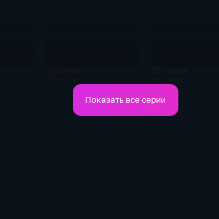
28 серия
29 серия
27 мин
27 мин
Школьный роман
Ой, мороз, мороз!
Показать все серии