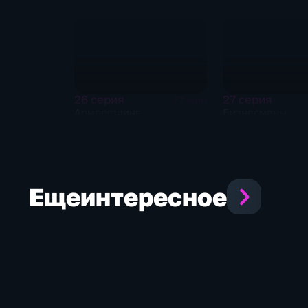
26 серия
27 серия
27 мин
Армрестлинг
Бизнесмены
Еще
интересное