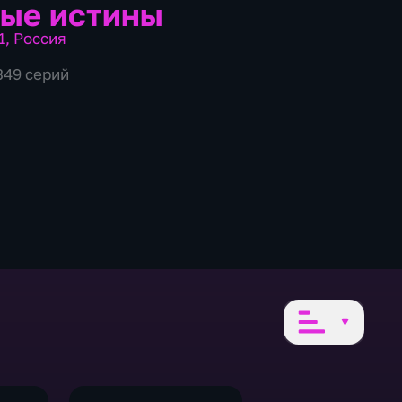
ые истины
1
,
Россия
349 серий