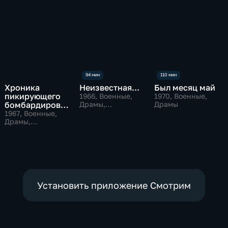
Хроника
Неизвестная...
Был месяц май
пикирующего
1966
, Военные,
1970
, Военные,
бомбардировщи
Драмы,
Драмы
исторические
ка
1967
, Военные,
Драмы,
экранизации
Установить приложение Смотрим