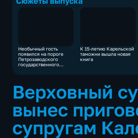
Сюжеты выпуска
Необычный гость
К 15-летию Карельской
появился на пороге
таможни вышла новая
Петрозаводского
книга
государственного
университета
Верховный су
вынес пригов
супругам Кал