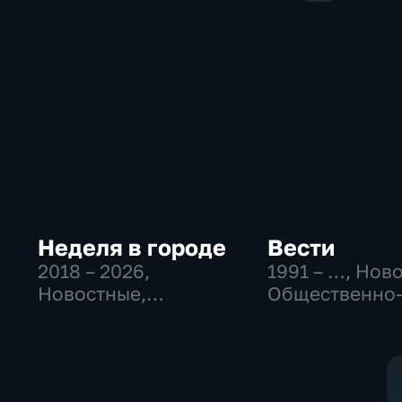
Неделя в городе
Вести
2018 – 2026
,
1991 – …
, Нов
Новостные,
Общественно
Общество,
политические
общественно-
социально-
политические
экономически