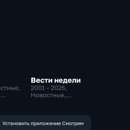
Вести недели
остные,
2001 – 2026
,
-
Новостные,
,
Общественно-
политические
е
Установить приложение Смотрим