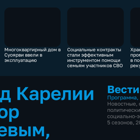
Многоквартирный дом в
Социальные контракты
Хра
Суоярви ввели в
стали эффективным
про
эксплуатацию
инструментом помощи
в п
семьям участников СВО
рек
ком
д Карелии
Вести
Программа
,
ор
Новостные
,
политическ
социально-
евым,
5 сезонов, 