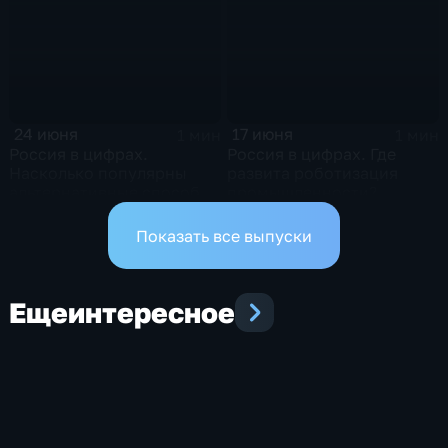
24 июня
17 июня
1 мин
1 мин
Россия в цифрах.
Россия в цифрах. Где
Насколько популярны
развита роботизация
альтернативные способы
промышленности?
оплаты?
Показать все выпуски
Еще
интересное