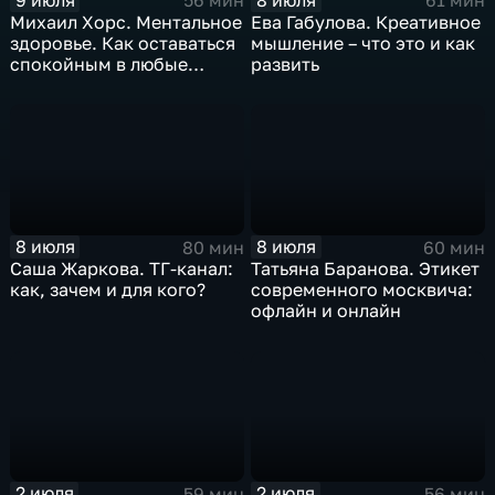
56 мин
61 мин
Михаил Хорс. Ментальное
Ева Габулова. Креативное
здоровье. Как оставаться
мышление – что это и как
спокойным в любые
развить
времена?
8 июля
8 июля
80 мин
60 мин
Саша Жаркова. ТГ-канал:
Татьяна Баранова. Этикет
как, зачем и для кого?
современного москвича:
офлайн и онлайн
2 июля
2 июля
59 мин
56 мин