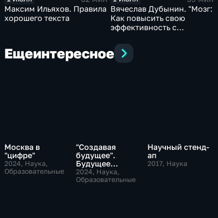
Максим Ильяхов. Правила
Вячеслав Дубынин. "Мозг:
хорошего текста
Как повысить свою
эффективность с
помощью ресурсов
нервной системы?"
Еще
интересное
Москва в
"Создавая
Научный стенд-
"цифре"
будущее".
ап
Будущее
2024
, Наука,
2017
, Наука
Образовательные
многополярного
2024
, Наука,
мира
Образовательные