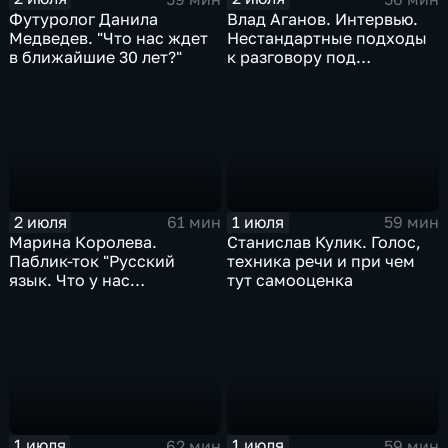
Футуролог Данила
Влад Аганов. Интервью.
Медведев. "Что нас ждет
Нестандартные подходы
в ближайшие 30 лет?"
к разговору под
камерами
2 июля
1 июля
61 мин
59 мин
Марина Королева.
Станислав Кулик. Голос,
Паблик-ток "Русский
техника речи и при чем
язык. Что у нас
тут самооценка
новенького"
1 июля
1 июля
62 мин
59 мин