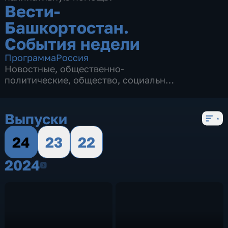
Вести-
Башкортостан.
События недели
Программа
Россия
Новостные
,
общественно-
политические
,
общество
,
социально-
экономические
,
3 сезона, 62 выпуска
Выпуски
24
23
22
2024
2024