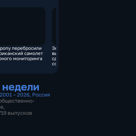
вропу перебросили
Зеленский
Как работ
риканский самолет
выпрыгивает из штанов,
"Ливадия"
рного мониторинга
сдавая самое
сокровенное
 недели
2001 – 2026
,
Россия
общественно-
ие
,
 719 выпусков