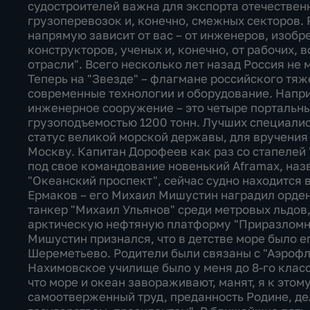
судостроителей важна для экспорта отечествен
грузоперевозок и, конечно, смежных секторов. 
напрямую зависит от вас – от инженеров, изобр
конструкторов, ученых и, конечно, от рабочих, 
отрасли". Всего несколько лет назад Россия не 
Теперь на "Звезде" – флагмане российского тяж
современные технологии и оборудование. Напр
инженерное сооружение – это четыре портальных
грузоподъемостью 1200 тонн. Лучших специалис
статус великой морской державы, для вручения
Москву. Капитан Дорофеев как раз со стапелей 
под свое командование новенький Aframax, наз
"Океанский проспект", сейчас судно находится 
Ермаков – его Михаил Мишустин наградил ордено
танкер "Михаил Ульянов" среди метровых льдов
арктическую нефтяную платформу "Приразломн
Мишустин признался, что в детстве море было е
Шереметьево. Родители были связаны с "Аэрофл
Нахимовское училище было у меня до 8-го класс
что море и океан завораживают, манят, я к это
самоотверженный труд, преданность Родине, де