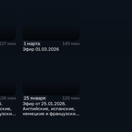
1 марта
137 мин
149 мин
Эфир 01.03.2026
25 января
136 мин
126 мин
6.
Эфир от 25.01.2026.
ские,
Английские, испанские,
узские
немецкие и французские
субтитры