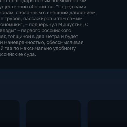
 лет благодаря новым возможностям
ущественно обновится. "Перед нами
ызовам, связанным с внешним давлением,
ке грузов, пассажиров и тем самым
ономики", – подчеркнул Мишустин. С
везды" – первого российского
ед толщиной в два метра и будет
ой маневренностью, обессмысливая
й газ по максимально удобному
оссийские суда.