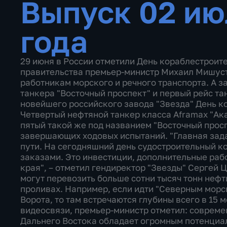
Выпуск 02 ию
года
29 июня в России отметили День кораблестроит
правительства премьер-министр Михаил Мишуст
работникам морского и речного транспорта. А з
танкера "Восточный проспект" и первый рейс та
новейшего российского завода "Звезда" День к
Четвертый нефтяной танкер класса Aframax "Ака
пятый такой же под названием "Восточный просп
завершающих ходовых испытаний. "Главная зада
пути. На сегодняшний день судостроительный к
заказами. Это инвестиции, дополнительные раб
края", – отметил гендиректор "Звезды" Сергей Ц
могут перевозить больше сотни тысяч тонн нефти
проливах. Например, если идти "Северным морс
Ворота, то там встречаются глубины всего в 15 
видеосвязи, премьер-министр отметил: совреме
Дальнего Востока обладает огромным потенциа