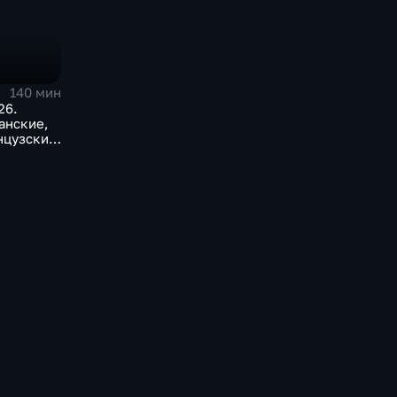
140 мин
26.
анские,
нцузские