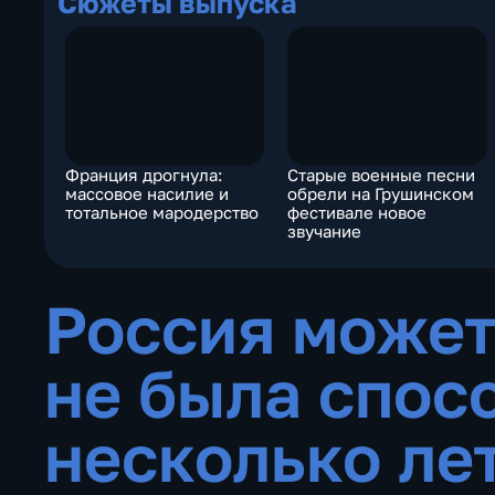
Сюжеты выпуска
Франция дрогнула:
Старые военные песни
массовое насилие и
обрели на Грушинском
тотальное мародерство
фестивале новое
звучание
Россия может 
не была спос
несколько ле