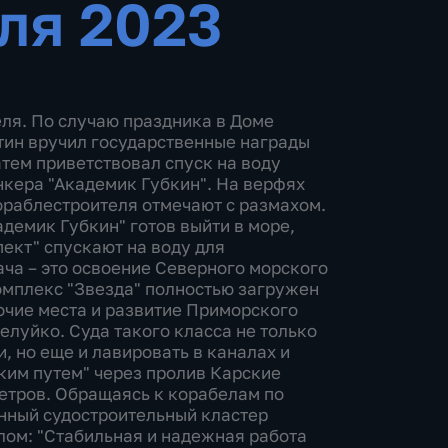
ля 2023
еля. По случаю праздника в Доме
ин вручил государственные награды
атем приветствовал спуск на воду
нкера "Академик Губкин". На верфях
ораблестроителя отмечают с размахом.
демик Губкин" готов выйти в море,
ект" спускают на воду для
ча – это освоение Северного морского
омплекс "Звезда" полностью загружен
очие места и развитие Приморского
елуйко. Суда такого класса не только
, но еще и лавировать в каналах и
ким путем" через пролив Карские
метров. Обращаясь к корабелам по
нный судостроительный кластер
лом: "Стабильная и надежная работа