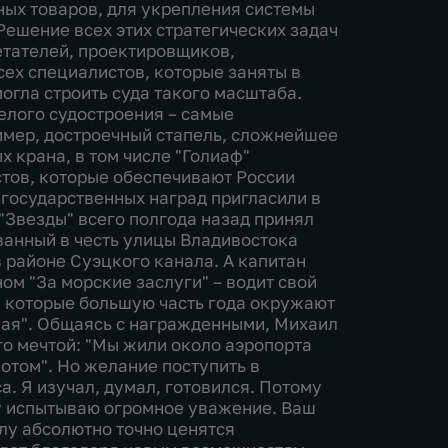
ных товаров, для укрепления системы
Решение всех этих стратегических задач
етателей, проектировщиков,
всех специалистов, которые заняты в
могла строить суда такого масштаба.
елого судостроения – самые
имер, достроечный стапель, сложнейшее
 крана, в том числе "Голиаф"
тов, которые обеспечивают России
 государственных наград пригласили в
"Звезды" всего полгода назад принял
ванный в честь улицы Владивостока
в районе Суэцкого канала. А капитан
м "За морские заслуги" – водит свой
, которые большую часть года окружают
ая". Общаясь с награжденными, Михаил
го мечтой: "Мы жили около аэропорта
отом". Но желание поступить в
а. Я изучал, думал, готовился. Потому
му испытываю огромное уважение. Ваш
лу абсолютно точно ценятся