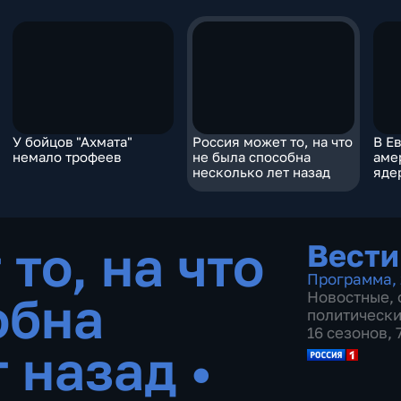
У бойцов "Ахмата"
Россия может то, на что
В Е
немало трофеев
не была способна
аме
несколько лет назад
яде
то, на что
Вести
Программа
,
обна
Новостные
,
политическ
16 сезонов,
т назад
•