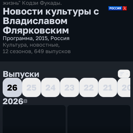
жизнь" Кодзи Фукады.
Новости культуры с
Владиславом
Флярковским
Программа
,
2015
,
Россия
Культура
,
новостные
,
12 сезонов, 649 выпусков
Выпуски
26
25
24
23
22
21
20
2026
2026