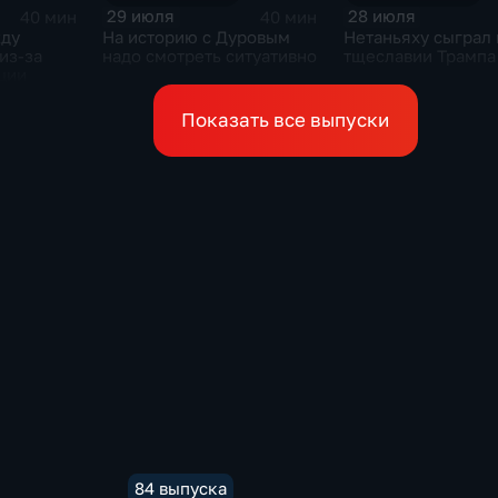
29 июля
28 июля
40 мин
40 мин
жду
На историю с Дуровым
Нетаньяху сыграл 
из-за
надо смотреть ситуативно
тщеславии Трампа
ции
Показать все выпуски
84 выпуска