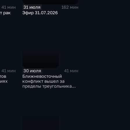
31 июля
41 мин
162 мин
т рак
Эфир 31.07.2026
30 июля
41 мин
41 мин
тов
Ближневосточный
циях
конфликт вышел за
пределы треугольника
США-Иран-Израиль