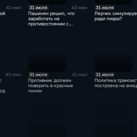
31 июля
31 июля
41 мин
43 мин
кой
Пашинян решил, что
Лерчек симулируе
заработать на
ради пиара?
противостоянии с
Россией можно больше
31 июля
31 июля
40 мин
41 мин
с
Противник должен
Политика трампис
поверить в красные
построена на эмо
од
линии