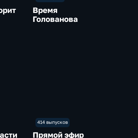
орит
Время
Голованова
414 выпусков
асти
Прямой эфир