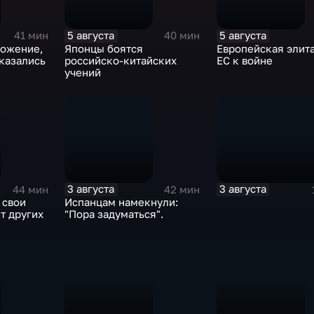
5 августа
5 августа
41 мин
40 мин
ложение,
Японцы боятся
Европейская элита
тказались
российско-китайских
ЕС к войне
учений
3 августа
3 августа
44 мин
42 мин
 свои
Испанцам намекнули:
т других
"Пора задуматься".