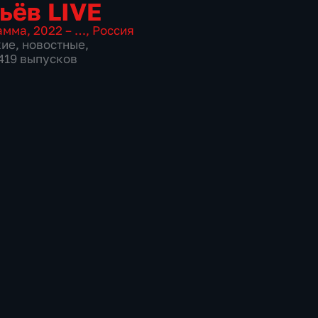
ьёв LIVE
амма
,
2022 – …
,
Россия
кие
,
новостные
,
3419 выпусков