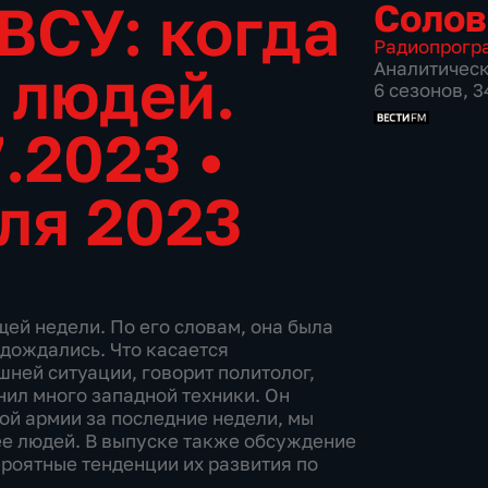
ВСУ: когда
Солов
Радиопрогр
 людей.
Аналитичес
6 сезонов, 
7.2023
•
ля 2023
ей недели. По его словам, она была
 дождались. Что касается
шней ситуации, говорит политолог,
нил много западной техники. Он
кой армии за последние недели, мы
ее людей. В выпуске также обсуждение
ероятные тенденции их развития по