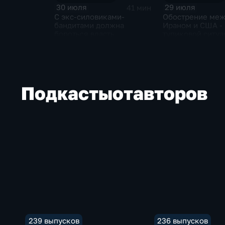
30 июля
29 июля
41 мин
С экс-силовиками-
Обострение ме
бандитами должна
Ираном и США - 
бороться власть
тупиковой ситуа
Подкасты
от
авторов
239 выпусков
236 выпусков