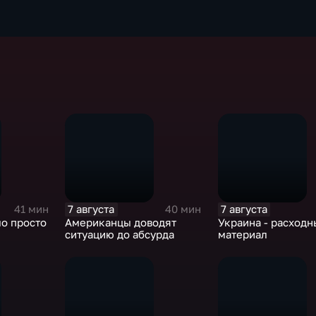
7 августа
7 августа
41 мин
40 мин
о просто
Американцы доводят
Украина - расходн
ситуацию до абсурда
материал