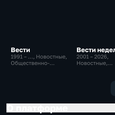
Вести
Вести неде
1991 – …
, Новостные,
2001 – 2026
,
Общественно-
Новостные,
политические,
Общественно
социально-
политические
экономические
О платформе