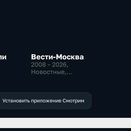
ли
Вести-Москва
2008 – 2026
,
Новостные,
-
Общественно-
политические,
социально-
экономические
Установить приложение Смотрим