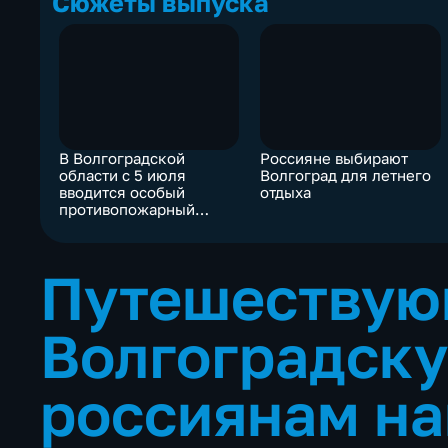
Сюжеты выпуска
В Волгоградской
Россияне выбирают
области с 5 июля
Волгоград для летнего
вводится особый
отдыха
противопожарный
режим
Путешествую
Волгоградску
россиянам на