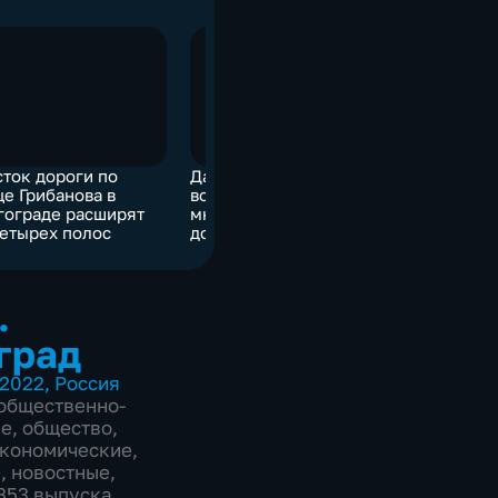
сток дороги по
Дачникам отключили
103 нелег
це Грибанова в
воду из-за
Волгоград
гограде расширят
многомиллионных
уже депор
четырех полос
долгов за
страны
электроэнергию
.
град
2022
,
Россия
общественно-
ие
,
общество
,
экономические
,
е
,
новостные
,
2353 выпуска