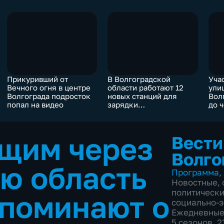
Прикуривший от
В Волгоградской
Уча
Вечного огня в центре
области работают 12
ули
Волгограда подросток
новых станций для
Вол
попал на видео
зарядки
до 
электромобилей
щим через
Вести
Волго
ю область
Программа
,
Новостные
,
политическ
поминают о
социально-
Ежедневны
5 сезонов, 