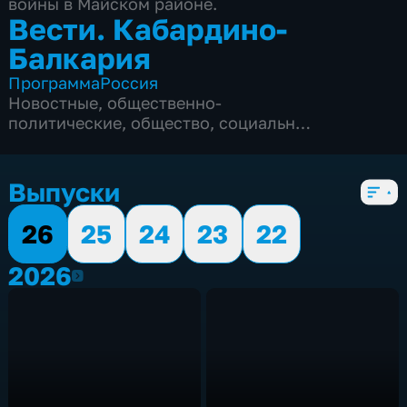
войны в Майском районе.
Вести. Кабардино-
Балкария
Программа
Россия
Новостные
,
общественно-
политические
,
общество
,
социально-
экономические
,
5 сезонов, 560 выпусков
Выпуски
26
25
24
23
22
2026
2026