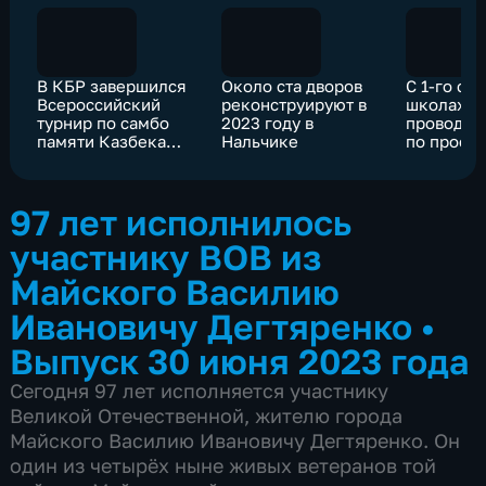
В КБР завершился
Около ста дворов
С 1-го се
Всероссийский
реконструируют в
школах К
турнир по самбо
2023 году в
проводит
памяти Казбека
Нальчике
по профо
Панагова
97 лет исполнилось
участнику ВОВ из
Майского Василию
Ивановичу Дегтяренко
•
Выпуск 30 июня 2023 года
Сегодня 97 лет исполняется участнику
Великой Отечественной, жителю города
Майского Василию Ивановичу Дегтяренко. Он
один из четырёх ныне живых ветеранов той