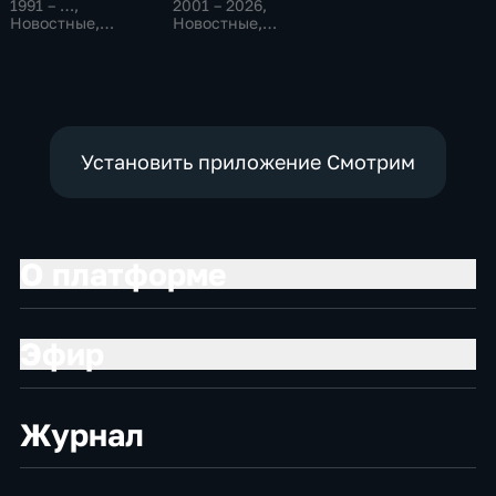
1991 – …
,
2001 – 2026
,
Новостные,
Новостные,
Общественно-
Общественно-
политические,
политические
социально-
экономические
Установить приложение Смотрим
О платформе
Эфир
Журнал