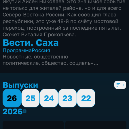
Якутии Айсен Николаев. Это значимое событие
не только для жителей района, но и для всего
Северо-Востока России. Как сообщил глава
республики, это уже 48-й по счёту мостовой
переход, построенный за последние пять лет.
Сюжет Виталия Прокопьева.
Вести. Саха
Программа
Россия
Новостные
,
общественно-
политические
,
общество
,
социально-
экономические
,
5 сезонов, 1820 выпусков
Выпуски
26
25
24
23
22
2026
2026