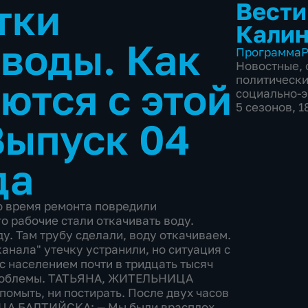
тки
Вести
Калин
 воды. Как
Программа
Р
Новостные
,
политическ
ются с этой
социально-
5 сезонов, 
Выпуск 04
да
о время ремонта повредили
о рабочие стали откачивать воду.
 Там трубу сделали, воду откачиваем.
анала" утечку устранили, но ситуация с
 с населением почти в тридцать тысяч
проблемы. ТАТЬЯНА, ЖИТЕЛЬНИЦА
помыть, ни постирать. После двух часов
ИЦА БАЛТИЙСКА: — Мы были врасплох