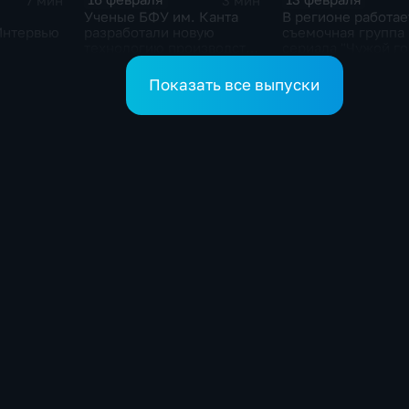
7 мин
3 мин
Ученые БФУ им. Канта
В регионе работае
Интервью
разработали новую
съемочная группа
технологию производства
сериала "Чужой го
композитных материалов
Показать все выпуски