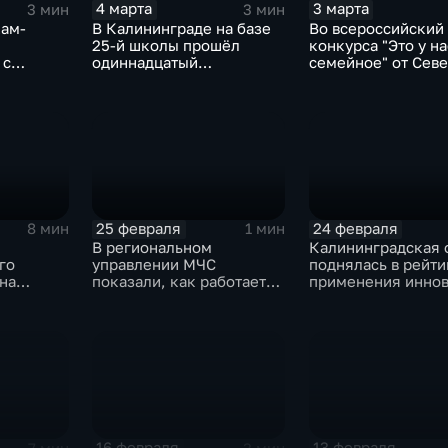
4 марта
3 марта
3 мин
3 мин
кам-
В Калининграде на базе
Во всероссийский
25-й школы прошёл
конкурса "Это у на
 с
одиннадцатый
семейное" от Севе
ния
ежегодный
Западного федера
ся с
патриотический форум
округа вышло 57 
ытаниями
"Герои нашего времени"
25 февраля
24 февраля
8 мин
1 мин
В региональном
Калининградская 
го
управлении МЧС
поднялась в рейти
на
показали, как работает
применения иннов
рвью
телеуправляемый
агропромышленно
необитаемый подводный
отрасли
аппарат
16 февраля
13 февраля