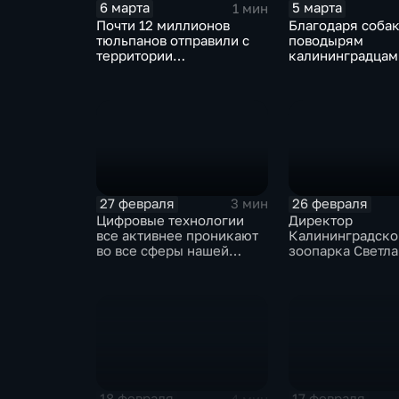
6 марта
5 марта
1 мин
Почти 12 миллионов
Благодаря соба
тюльпанов отправили с
поводырям
территории
калининградцам
Калининградской
нарушением зре
области в другие регионы
легче справлять
России накануне
городскими исп
праздников
27 февраля
26 февраля
3 мин
Цифровые технологии
Директор
все активнее проникают
Калининградско
во все сферы нашей
зоопарка Светла
жизни
Соколова. Инте
18 февраля
17 февраля