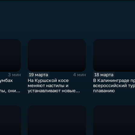
19 марта
18 марта
3 мин
4 мин
лумбах
На Куршской косе
В Калининграде п
меняют настилы и
всероссийский ту
лы, они
устанавливают новые
плаванию
зки"
кормушки для животных
и птиц