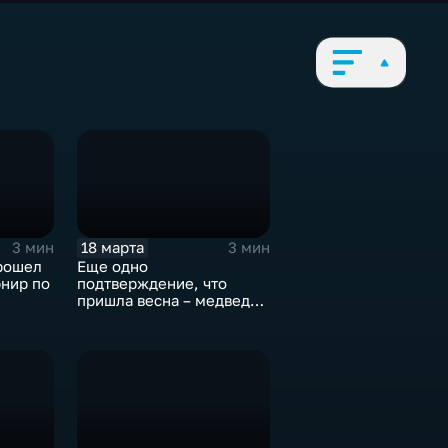
18 марта
3 мин
3 мин
рошел
Еще одно
рнир по
подтверждение, что
пришла весна – медведь
Фима проснулся