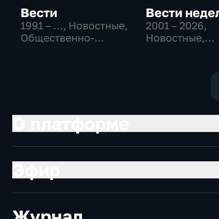
Вести
Вести неде
1991 – …
, Новостные,
2001 – 2026
,
Общественно-
Новостные,
политические,
Общественно
социально-
политические
экономические
О платформе
Эфир
Журнал