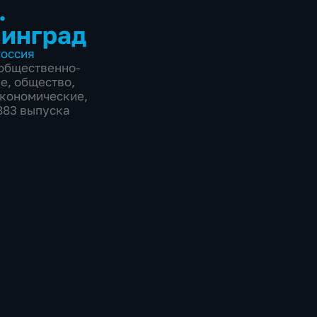
.
инград
оссия
общественно-
ие
,
общество
,
экономические
,
1883 выпуска