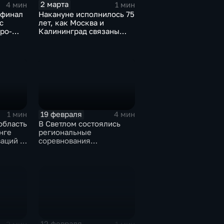
2 марта
4 мин
1 мин
 финал
Накануне исполнилось 75
с
лет, как Москва и
ро-
Калининград связаны
льного
воздушной дорогой
семей
19 февраля
1 мин
4 мин
область
В Светлом состоялись
нге
региональные
аций в
соревнования
й
"Балтийские гонки
дронов 2026"
12 февраля