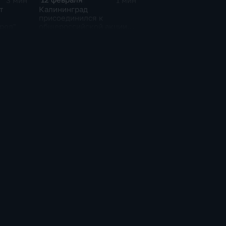
3 мин
1 мин
т
Калининград
присоединился к
род"
общероссийской акции
"Дарите книги с
любовью"