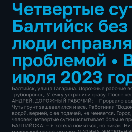
Четвертые су
Балтийск без
люди справля
проблемой
•
июля 2023 го
Балтийск, улица Гагарина. Дорожные рабочие в
трубопровод. Утечку устранили сразу. После чег
АНДРЕЙ, ДОРОЖНЫЙ РАБОЧИЙ: — Прорвало воду.
Чуть грунт зашевелился и все. Работники "Водок
водой, верней, с ее подачей, не меняется. Город
человек четвертые сутки испытывает больше 
БАЛТИЙСКА: — Я хотела помыться, но никак. Ни 
маленький напор, но идет. МАРИНА, ЖИТЕЛЬН