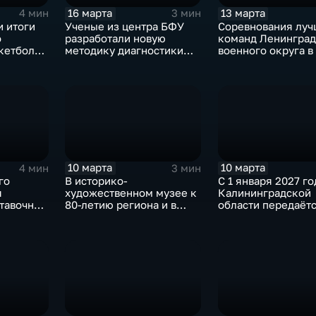
16 марта
13 марта
4 мин
3 мин
и итоги
Ученые из центра БФУ
Соревнования луч
о
разработали новую
команд Ленинград
кетболу
методику диагностики
военного округа в
дующего
безалкогольной жировой
подарили любите
 военным
болезни печени
волейбола множес
ярких эмоций
10 марта
10 марта
4 мин
3 мин
го
В историко-
С 1 января 2027 го
я
художественном музее к
Калининградской
тавочный
80-летию региона и в
области передаёт
енный
честь Года единства
полномочие по
народов России
господдержке
открылась выставка "С
резидентов
чего начинается Родина"
региональной Осо
экономической з