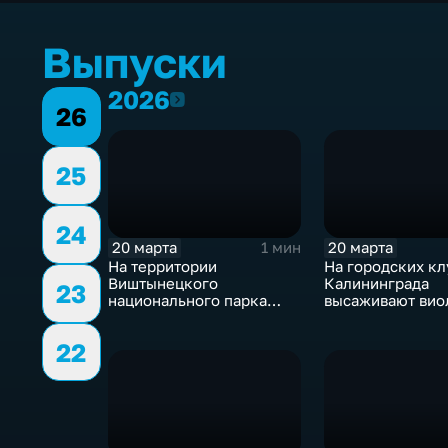
Выпуски
2026
2026
26
25
24
20 марта
20 марта
1 мин
На территории
На городских к
Виштынецкого
Калининграда
23
национального парка
высаживают вио
благоустроят четыре
же "анютины гла
экотропы и создадут
22
визит-центр