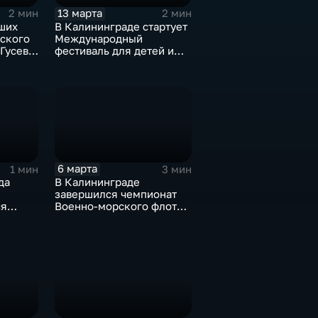
13 марта
2 мин
2 мин
ших
В Калининграде стартует
ского
Международный
 Гусеве
фестиваль для детей и
лям
юношества "Музыкальная
тво
весна"
6 марта
1 мин
3 мин
да
В Калининграде
завершился чемпионат
ся
Военно-морского флота
по волейболу
бой
оны