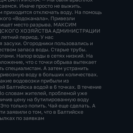
саемся. Иначе просто не выжить.
м приходится отключать воду. На помощь
кого «Водоканала». Привезли
м ищет место разрыва. МАКСИМ
ОДСКОГО ХОЗЯЙСТВА АДМИНИСТРАЦИИ
етний период. У нас
 засухи. Огородники пользовались и
ством запаса воды. Старые трубы.
тами. Напор воды в сетях низкий. На
оложение, что с точки обрыва вытекает
ть специалистам. А затем устранить
ривозную воду в больших количествах.
кие водовозки прибыли из
й Балтийска водой в 6 точках. В течение
 По словам жителей, проблемой уже
личив цену на бутилированную воду
Это только попить. Чай еще сделать. А
и заявили о том, что в Балтийске
тылках по заявкам