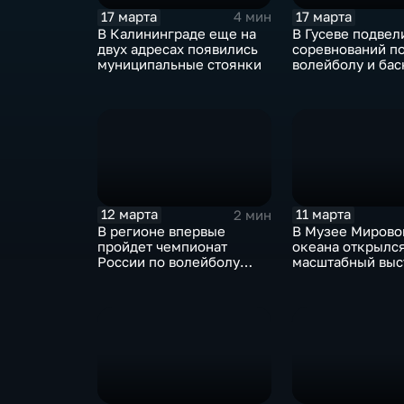
17 марта
17 марта
4 мин
В Калининграде еще на
В Гусеве подвел
двух адресах появились
соревнований п
муниципальные стоянки
волейболу и бас
на Кубки коман
Ленинградским
округом
12 марта
11 марта
2 мин
В регионе впервые
В Музее Мирово
пройдет чемпионат
океана открылс
России по волейболу
масштабный выс
сидя
проект, посвящ
королеве Луизе