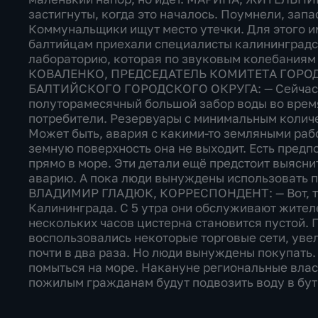
застигнуты, когда это началось. Поумнели, запа
Коммунальщики ищут место утечки. Для этого и
балтийцам приехали специалисты калининградс
лабораторию, которая по звуковым колебания
КОВАЛЕНКО, ПРЕДСЕДАТЕЛЬ КОМИТЕТА ГОР
БАЛТИЙСКОГО ГОРОДСКОГО ОКРУГА: — Сейчас л
полуторамесячный большой забор воды во время
потребители. Резервуары с минимальным количе
Может быть, авария с какими-то земляными рабо
земную поверхность она не выходит. Есть предп
прямо в море. Эти детали ещё предстоит выясни
аварию. А пока люди вынуждены использовать п
ВЛАДИМИР ГЛАДЮК, КОРРЕСПОНДЕНТ: — Вот, та
Калининграда. С 5 утра они обслуживают жителе
нескольких часов цистерна становится пустой.
воспользовались некоторые торговые сети, уве
почти в два раза. Но люди вынуждены покупать. 
помыться на море. Накануне региональные власт
пожилым гражданам будут подвозить воду в бу