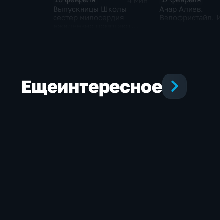
4 мин
Выпускницы Школы
Анар Алиев.
сестер милосердия
Велофристайл. 
ежедневно помогают
пациентам
травматологического и
сердечно-сосудистого
отделений в
государственных
больницах
Еще
интересное