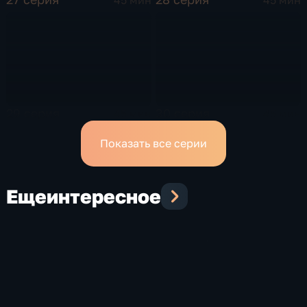
29 серия
30 серия
45 мин
45 мин
Показать все серии
Еще
интересное