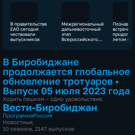
В правительстве
Межрегиональный
Познават
ЕАО сегодня
дальневосточный
встречи д
чествовали
этап
продолжа
выпускников
Всероссийского
летом в
конкурса
биробидж
завершился в ЕАО
епархии
В Биробиджане
продолжается глобальное
обновление тротуаров
•
Выпуск 05 июля 2023 года
Ходить пешком – одно удовольствие.
Вести-Биробиджан
Программа
Россия
Новостные
,
10 сезонов, 2147 выпусков