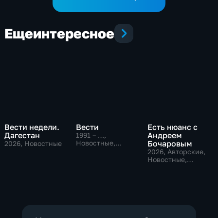
Еще
интересное
Вести недели.
Вести
Есть нюанс с
Дагестан
Андреем
1991 – …
,
Новостные,
Бочаровым
2026
, Новостные
Общественно-
2026
, Авторские,
политические,
Новостные,
социально-
общественно-
экономические
политические