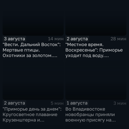
Приморья
праздник
3 августа
2 августа
14 мин
28 мин
"Вести. Дальний Восток":
"Местное время.
Мертвые птицы.
Воскресенье": Приморье
Охотники за золотом.
уходит под воду.
Реки выходят из берегов
Трагическая гибель
Эдуарда Сандлера.
Жертвы "тихой охоты"
2 августа
1 августа
5 мин
3 мин
"Приморье день за днем":
Во Владивостоке
Кругосветное плавание
новобранцы приняли
Крузенштерна и
военную присягу на
Маньчжурская операция
Ворошиловской батарее