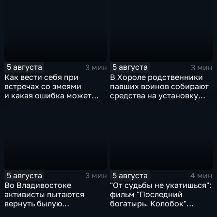
территориях в Приморье
5 августа
5 августа
3 мин
3 мин
Как вести себя при
В Хороле родственники
встречах со змеями
павших воинов собирают
и какая ошибка может
средства на установку
стоить жизни в случае
мемориала героям СВО
укуса?
5 августа
5 августа
3 мин
4 мин
Во Владивостоке
"От судьбы не укатишься":
активисты пытаются
фильм "Последний
вернуть былую
богатырь. Колобок"
уникальность пляжу в
впервые на больших