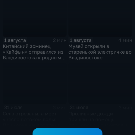
1 августа
1 августа
2 мин
4 мин
Китайский эсминец
Музей открыли в
«Кайфын» отправился из
старенькой электричке во
Владивостока к родным
Владивостоке
берегам
31 июля
31 июля
3 мин
3 мин
Села отрезаны, а мост
Проливные дожди
унесло потоком воды:
пришли на помощь
Приморье начало тонуть
приморским рисоводам
после прошедших ливней