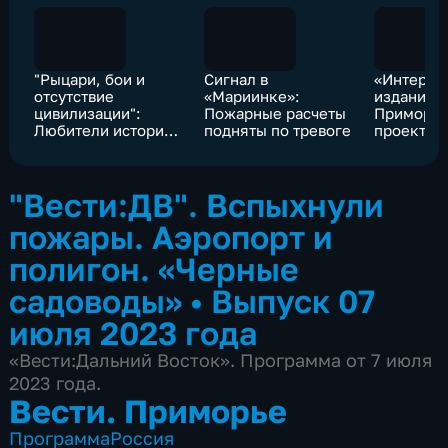
"Рыцари, бои и
Сигнал в
«Интервь
отсутствие
«Мариинке»:
издания 
цивилизации":
Пожарные расчеты
Приморья
Любители истории
подняты по тревоге
проект «
перенеслись в
уроки»
средневековье
"Вести:ДВ". Вспыхнули
пожары. Аэропорт и
полигон. «Черные
садоводы»
•
Выпуск 07
июля 2023 года
«Вести:Дальний Восток». Программа от 7 июля
2023 года.
Вести. Приморье
Программа
Россия