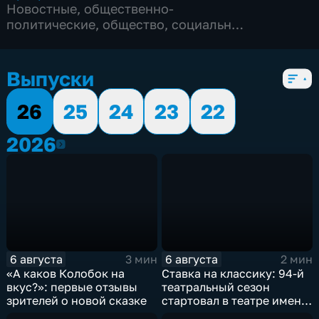
Новостные
,
общественно-
политические
,
общество
,
социально-
экономические
,
5 сезонов, 3167 выпусков
Выпуски
26
25
24
23
22
2026
2026
6 августа
6 августа
3 мин
2 мин
«А каков Колобок на
Ставка на классику: 94-й
вкус?»: первые отзывы
театральный сезон
зрителей о новой сказке
стартовал в театре имени
М. Горького