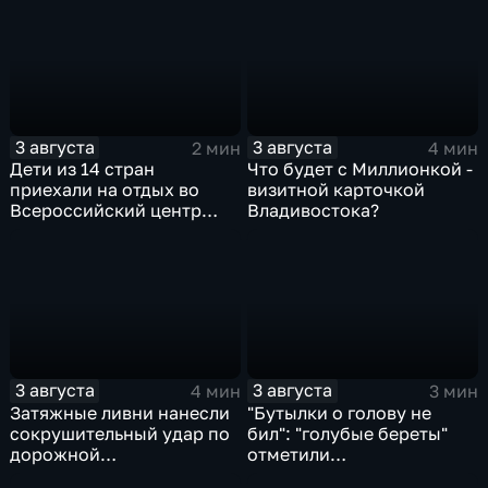
бюджет"
3 августа
3 августа
2 мин
4 мин
Дети из 14 стран
Что будет с Миллионкой -
приехали на отдых во
визитной карточкой
Всероссийский центр
Владивостока?
"Океан"
3 августа
3 августа
4 мин
3 мин
Затяжные ливни нанесли
"Бутылки о голову не
сокрушительный удар по
бил": "голубые береты"
дорожной
отметили
инфраструктуре
профессиональный