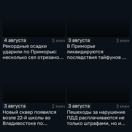
компенсацией?
городища
4 августа
3 августа
3 мин
3 мин
Рекордные осадки
В Приморье
ударили по Приморью:
ликвидируются
несколько сел отрезано
последствия тайфунов и
от большой земли
готовятся противостоять
новым паводкам
3 августа
3 августа
2 мин
3 мин
Новый сквер появился
Пешеходы за нарушение
возле 22-й школы во
ПДД расплачиваются не
Владивостоке по
только штрафами, но и
программе "Молодежный
жизнью