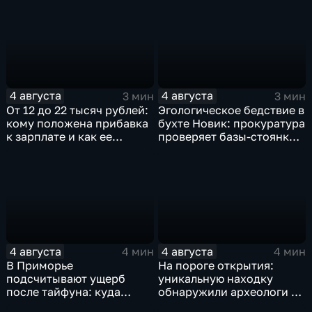
бухте Стеклянная
экранах
4 августа
4 августа
3 мин
3 мин
От 12 до 22 тысяч рублей:
Эгологическое бедствие в
кому положена прибавка
бухте Новик: прокуратура
к зарплате и как ее
проверяет базы-стоянки
получить?
маломерных судов
4 августа
4 августа
4 мин
4 мин
В Приморье
На пороге открытия:
подсчитывают ущерб
уникальную находку
после тайфуна: куда
обнаружили археологи на
обращаться за
раскопе Криничного