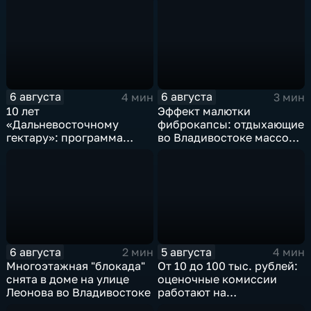
6 августа
6 августа
4 мин
3 мин
10 лет
Эффект малютки
«Дальневосточному
фиброкапсы: отдыхающие
гектару»: программа
во Владивостоке массово
становится более
сталкиваются со
востребованной
странным явлением
6 августа
5 августа
2 мин
4 мин
Многоэтажная "блокада"
От 10 до 100 тыс. рублей:
снята в доме на улице
оценочные комиссии
Леонова во Владивостоке
работают на
пострадавших от паводка