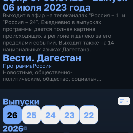
06 июля 2023 года
Выходит в эфир на телеканалах "Россия – 1" и
"Россия – 24". Ежедневно в выпусках
программы дается полная картина
происходящих в регионе и далеко за его
пределами событий. Выходит также на 14
национальных языках Дагестана.
Вести. Дагестан
Программа
Россия
Новостные
,
общественно-
политические
,
общество
,
социально-
экономические
,
5 сезонов, 905 выпусков
Выпуски
26
25
24
23
22
2026
2026