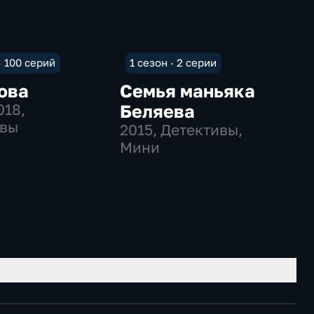
· 100 серий
1 сезон · 2 серии
ова
Семья маньяка
018
,
Беляева
ивы
2015
, Детективы,
Мини