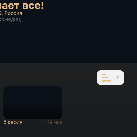
нает все!
9
,
Россия
комедии
,
5 серия
49 мин