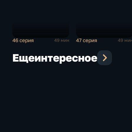
46 серия
47 серия
49 мин
49 ми
Еще
интересное