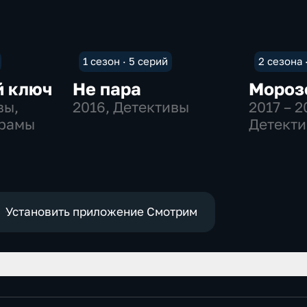
1 сезон · 5 серий
2 сезона 
й ключ
Не пара
Мороз
вы,
2016
, Детективы
2017 – 2
драмы
Детект
Установить приложение Смотрим