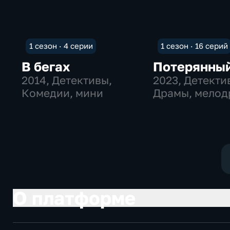
1 сезон · 4 серии
1 сезон · 16 серий
В бегах
Потерянны
2014
, Детективы,
2023
, Детекти
Комедии, мини
Драмы, мело
О платформе