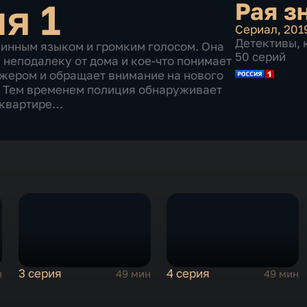
ия 1
Рая з
Сериал
,
201
Детективы
,
линным языком и громким голосом. Она
50 серий
 неподалеку от дома и кое-что понимает
ажером и обращает внимание на нового
. Тем временем полиция обнаруживает
 квартире…
3 серия
4 серия
н
49 мин
49 мин