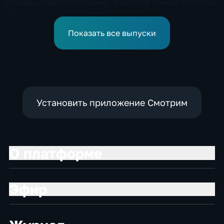
пожары охватили Грецию
охватила южные регионы
и Францию на фоне
России
европейской засухи
Показать все выпуски
Установить приложение Смотрим
О платформе
Эфир