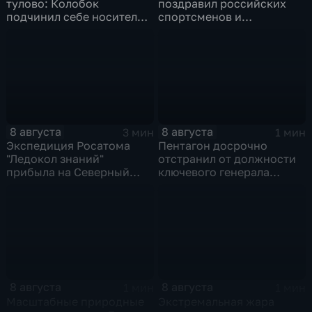
тулово: Колобок
поздравил российских
подчинил себе носителя в
спортсменов и
новом сказочном
физкультурников с
блокбастере
профессиональным
праздником
8 августа
8 августа
3 мин
1 мин
Экспедиция Росатома
Пентагон досрочно
"Ледокол знаний"
отстранил от должности
прибыла на Северный
ключевого генерала
полюс
Чарльза Костанцу
8 августа
8 августа
1 мин
1 мин
Масштабные природные
Экстремальная жара