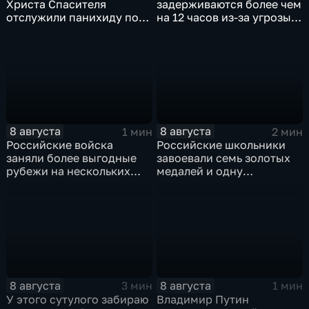
Христа Спасителя
задерживаются более чем
отслужили панихиду по
на 12 часов из-за угрозы
погибшим жителям
обстрелов
Южной Осетии
8 августа
8 августа
1 мин
2 мин
Российские войска
Российские школьники
заняли более выгодные
завоевали семь золотых
рубежи на нескольких
медалей и одну
направлениях в зоне СВО
бронзовую на турнире по
ИИ
8 августа
8 августа
3 мин
1 мин
У этого сутулого забираю
Владимир Путин