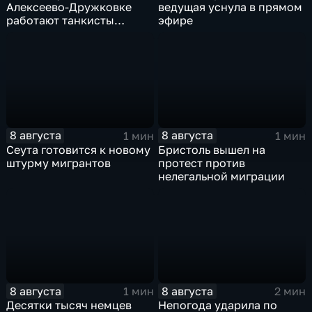
Алексеево-Дружковке
ведущая уснула в прямом
работают танкисты
эфире
"Южной"
8 августа
8 августа
1 мин
1 мин
Сеута готовится к новому
Бристоль вышел на
штурму мигрантов
протест против
нелегальной миграции
8 августа
8 августа
1 мин
2 мин
Десятки тысяч немцев
Непогода ударила по