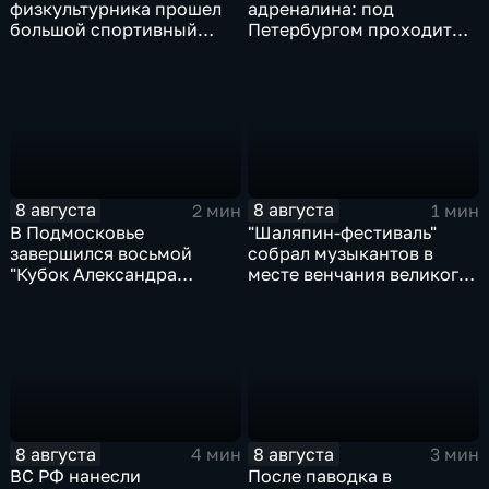
физкультурника прошел
адреналина: под
большой спортивный
Петербургом проходит
фестиваль
третий этап "Формулы‑4"
8 августа
8 августа
2 мин
1 мин
В Подмосковье
"Шаляпин‑фестиваль"
завершился восьмой
собрал музыкантов в
"Кубок Александра
месте венчания великого
Овечкина"
певца
8 августа
8 августа
4 мин
3 мин
ВС РФ нанесли
После паводка в