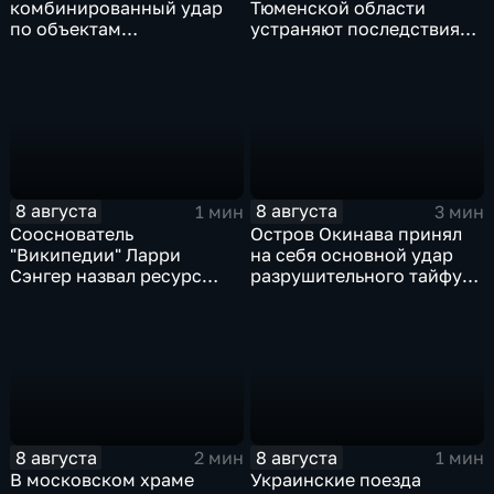
комбинированный удар
Тюменской области
по объектам
устраняют последствия
логистической,
для водоснабжения
топливной и
энергетической
инфраструктуры в Киеве
8 августа
8 августа
1 мин
3 мин
Сооснователь
Остров Окинава принял
"Википедии" Ларри
на себя основной удар
Сэнгер назвал ресурс
разрушительного тайфуна
инструментом
"Дельфин"
пропаганды
8 августа
8 августа
2 мин
1 мин
В московском храме
Украинские поезда