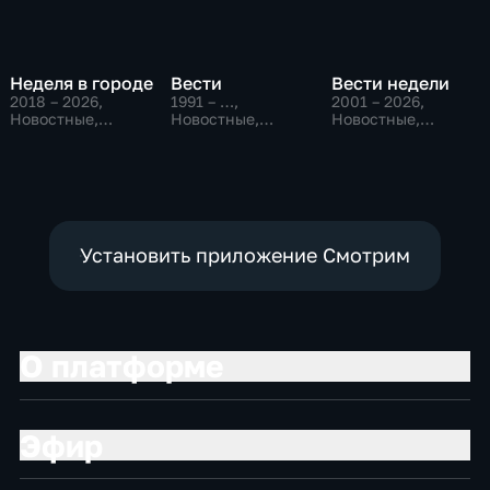
Неделя в городе
Вести
Вести недели
2018 – 2026
,
1991 – …
,
2001 – 2026
,
Новостные,
Новостные,
Новостные,
Общество,
Общественно-
Общественно-
общественно-
политические,
политические
политические
социально-
экономические
Установить приложение Смотрим
О платформе
Эфир