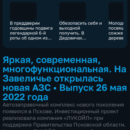
В преддверии
Обезопасить себя и
Молодежн
годовщины подвига
выходной
посвяще
легендарной 6-й
получить. В
сожженн
роты об одном из
Дедовичах
деревень
погибших бойцов –
студенты
в Ланевой
Александре
техникума
Лебедеве
проходят
Яркая, современная,
вакцинацию от
гриппа
многофункциональная. На
Завеличье открылась
новая АЗС
•
Выпуск 26 мая
2022 года
Автозаправочный комплекс нового поколения
появился в Пскове. Инвестиционный проект
реализовала компания «ЛУКОЙЛ» при
поддержке Правительства Псковской области.