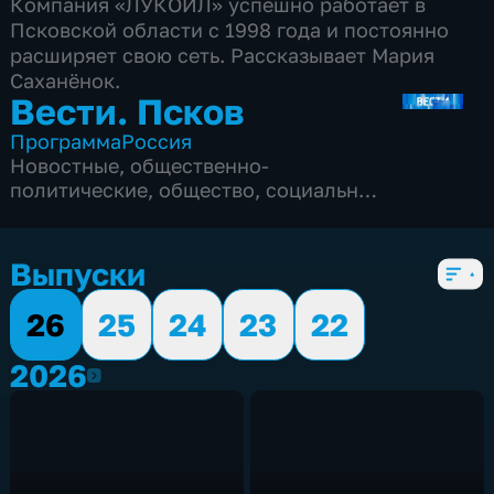
Компания «ЛУКОЙЛ» успешно работает в
Псковской области с 1998 года и постоянно
расширяет свою сеть. Рассказывает Мария
Саханёнок.
Вести. Псков
Программа
Россия
Новостные
,
общественно-
политические
,
общество
,
социально-
экономические
,
5 сезонов, 3081 выпуск
Выпуски
26
25
24
23
22
2026
2026