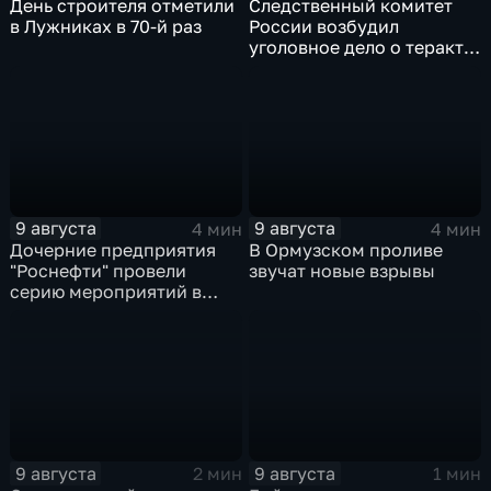
День строителя отметили
Следственный комитет
в Лужниках в 70-й раз
России возбудил
уголовное дело о теракте
после ночной атаки ВСУ
на Белгород
9 августа
9 августа
4 мин
4 мин
Дочерние предприятия
В Ормузском проливе
"Роснефти" провели
звучат новые взрывы
серию мероприятий в
поддержку коренных
народов Севера и
Дальнего Востока
9 августа
9 августа
2 мин
1 мин