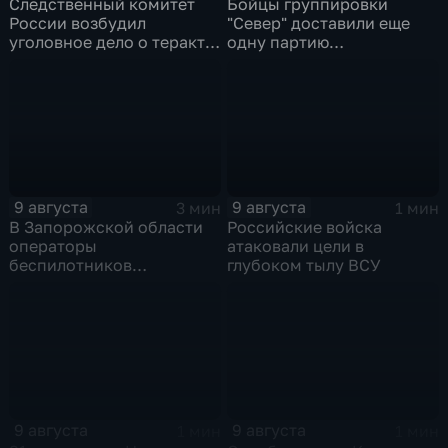
Следственный комитет
Бойцы группировки
России возбудил
"Север" доставили еще
уголовное дело о теракте
одну партию
после ночной атаки ВСУ
гуманитарного груза
на Белгород
9 августа
9 августа
3 мин
1 мин
В Запорожской области
Российские войска
операторы
атаковали цели в
беспилотников
глубоком тылу ВСУ
группировки "Восток"
планомерно уничтожают
технику и укрепления
ВСУ
9 августа
9 августа
1 мин
1 мин