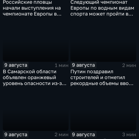
Российские пловцы
Следующий чемпионат
начали выступления на
Европы по водным видам
чемпионате Европы в
спорта может пройти в
Париже на фоне споров о
России
символике
9 августа
9 августа
1 мин
2 мин
В Самарской области
Путин поздравил
объявлен оранжевый
строителей и отметил
уровень опасности из-за
рекордные объемы ввода
урагана
жилья
9 августа
9 августа
2 мин
3 мин