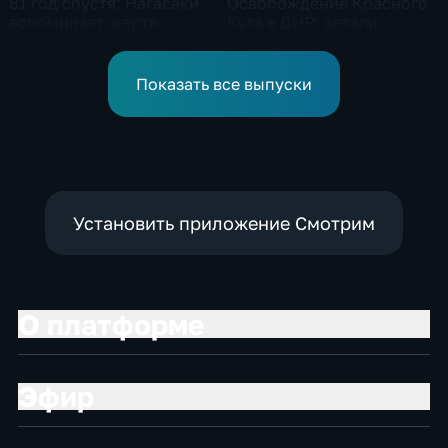
81 год спустя: Нагасаки
Освобождение Красного
вспоминает жертв
Кута в ДНР: детали
атомной бомбардировки
операции на
Добропольском
направлении
Показать все выпуски
Установить приложение Смотрим
О платформе
Эфир