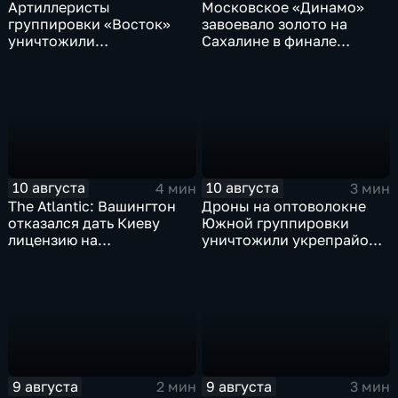
Артиллеристы
Московское «Динамо»
группировки «Восток»
завоевало золото на
уничтожили
Сахалине в финале
американский броневик
шестого этапа
MaxxPro с пехотой ВСУ в
чемпионата России по
Запорожской области
пляжному волейболу
10 августа
10 августа
4 мин
3 мин
The Atlantic: Вашингтон
Дроны на оптоволокне
отказался дать Киеву
Южной группировки
лицензию на
уничтожили укрепрайон
производство ЗРК Patriot
ВСУ на Дружковском
из-за финансовой
направлении
невыгоды
9 августа
9 августа
2 мин
3 мин