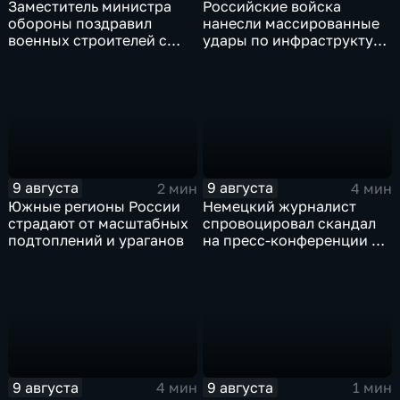
Заместитель министра
Российские войска
обороны поздравил
нанесли массированные
военных строителей с
удары по инфраструктуре
профессиональным
и складам беспилотников
праздником
в глубоком тылу ВСУ
9 августа
9 августа
2 мин
4 мин
Южные регионы России
Немецкий журналист
страдают от масштабных
спровоцировал скандал
подтоплений и ураганов
на пресс-конференции в
Сербии
9 августа
9 августа
4 мин
1 мин