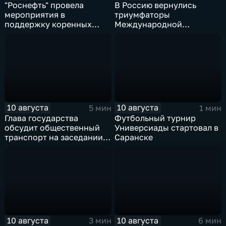
"Роснефть" провела
В Россию вернулись
мероприятия в
триумфаторы
поддержку коренных
Международной
народов Севера и
олимпиады по
Дальнего Востока
искусственному
интеллекту
10 августа
10 августа
5 мин
1 мин
Глава государства
Футбольный турнир
обсудит общественный
Универсиады стартовал в
транспорт на заседании в
Саранске
Улан‑Удэ
10 августа
10 августа
3 мин
6 мин