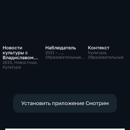
Новости
Наблюдатель
Контекст
культуры с
2011 – …
,
Культура,
Владиславом
Образовательные,
Образовательные
Культура
Флярковским
2015
, Новостные,
Культура
Установить приложение Смотрим