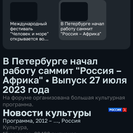
Международный
В Петербурге начал
фестиваль
работу саммит
"Человек и море"
"Россия – Африка"
открывается во
Владивостоке
В Петербурге начал
работу саммит "Россия –
Африка"
•
Выпуск 27 июля
2023 года
На форуме организована большая культурная
программа.
Новости культуры
Программа
,
2012 – …
,
Россия
Культура
,