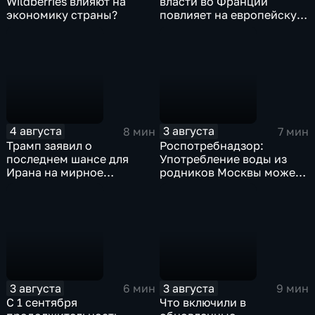
Wildberries влияют на
власти во Франции
экономику страны?
повлияет на европейскую
поддержку Киева?
4 августа
3 августа
8 мин
7 мин
Трамп заявил о
Роспотребнадзор:
последнем шансе для
Употребление воды из
Ирана на мирное
родников Москвы может
урегулирование
привести к заражению
инфекциями
3 августа
3 августа
6 мин
9 мин
С 1 сентября
Что включили в