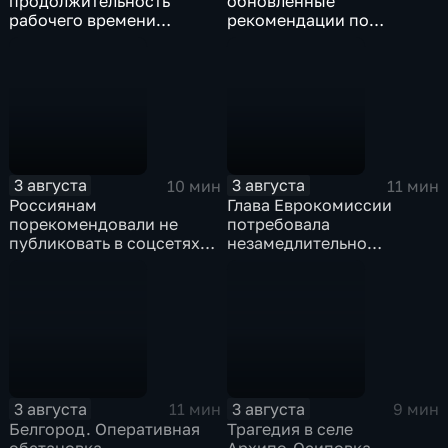
продолжительность
обновленные
рабочего времени
рекомендации по
водителей не должна
внеурочной деятельности
превышать 40 часов в
для школ?
неделю
3 августа
3 августа
10 мин
11 мин
Россиянам
Глава Еврокомиссии
порекомендовали не
потребовала
публиковать в соцсетях
незамедлительно
адреса проживания,
высылать нелегальных
учебы и работы, а также
мигрантов, проникших в
информацию о близких
испанский эксклав Сеута
3 августа
3 августа
11 мин
9 мин
Белгород. Оперативная
Трагедия в селе
обстановка
Архипо‑Осиповка