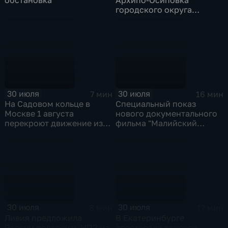
городского округа
Геленджик
30 июля
30 июля
7 мин
16 мин
На Садовом кольце в
Специальный показ
Москве 1 августа
нового документального
перекроют движение из-
фильма "Малийский
за Ночного
рубеж" прошел в столице
велофестиваля и
в рамках фестиваля
велогонки "Вечернее
"RT.Док: Время наших
Садовое кольцо"
героев"
30 июля
30 июля
8 мин
17 мин
Ливия предложила
В Екатеринбурге
России построить НПЗ на
арестовали второго