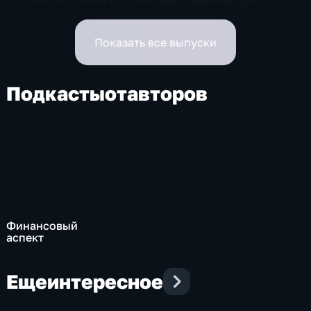
территории своей страны
фигуранта дела об
избиении ученого РАН
Никиты Зезина, после
Показать все выпуски
которого он скончался
Подкасты
от
авторов
Финансовый
аспект
Еще
интересное