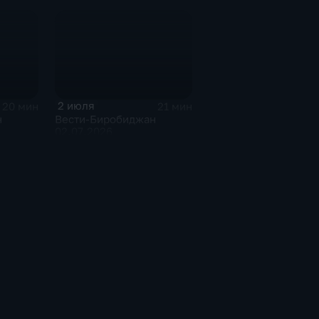
2 июля
20 мин
21 мин
н
Вести-Биробиджан
02.07.2026