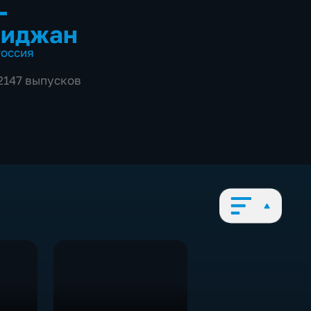
-
биджан
оссия
 2147 выпусков