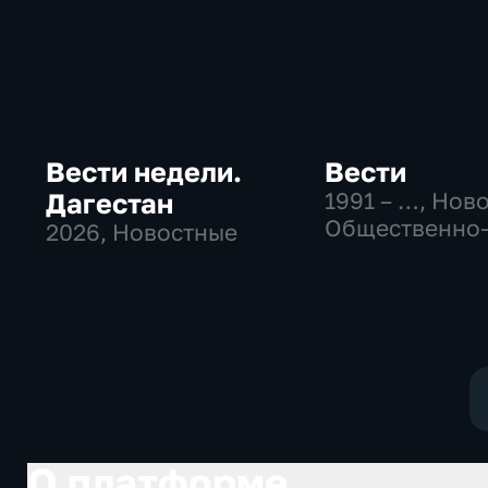
Вести недели.
Вести
Дагестан
1991 – …
, Нов
Общественно
2026
, Новостные
политические
социально-
экономически
О платформе