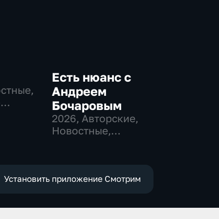
Есть нюанс с
остные,
Андреем
-
Бочаровым
,
2026
, Авторские,
Новостные,
е
общественно-
политические
Установить приложение Смотрим