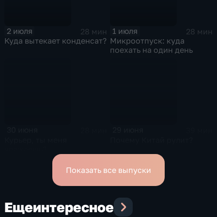
2 июля
1 июля
28 мин
28 мин
Куда вытекает конденсат?
Микроотпуск: куда
поехать на один день
30 июня
29 июня
28 мин
39 мин
Курьер, ты меня
Почему Китай рулит?
уважаешь?
Показать все выпуски
Еще
интересное