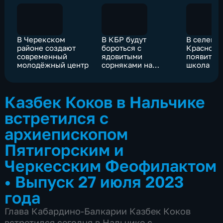
В Черекском
В КБР будут
В селени
районе создают
бороться с
Красносе
современный
ядовитыми
появится
молодёжный центр
сорняками на
школа на 
пастбищах
Казбек Коков в Нальчике
встретился с
архиепископом
Пятигорским и
Черкесским Феофилактом
•
Выпуск 27 июля 2023
года
Глава Кабардино-Балкарии Казбек Коков
встретился сегодня в Нальчике с