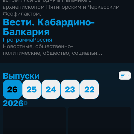
архиепископом Пятигорским и Черкесским
Феофилактом.
Вести. Кабардино-
Балкария
Программа
Россия
Новостные
,
общественно-
политические
,
общество
,
социально-
экономические
,
5 сезонов, 560 выпусков
Выпуски
26
25
24
23
22
2026
2026